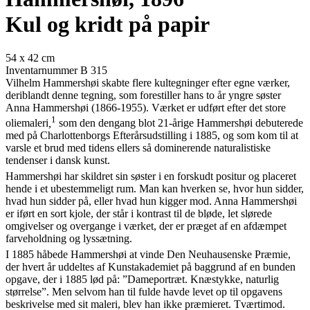
Kul og kridt på papir
54 x 42 cm
Inventarnummer B 315
Vilhelm Hammershøi skabte flere kultegninger efter egne værker,
deriblandt denne tegning, som forestiller hans to år yngre søster
Anna Hammershøi (1866-1955). Værket er udført efter det store
1
oliemaleri
,
som den dengang blot 21-årige Hammershøi debuterede
med på Charlottenborgs Efterårsudstilling i 1885, og som kom til at
varsle et brud med tidens ellers så dominerende naturalistiske
tendenser i dansk kunst.
Hammershøi har skildret sin søster i en forskudt positur og placeret
hende i et ubestemmeligt rum. Man kan hverken se, hvor hun sidder,
hvad hun sidder på, eller hvad hun kigger mod. Anna Hammershøi
er iført en sort kjole, der står i kontrast til de bløde, let slørede
omgivelser og overgange i værket, der er præget af en afdæmpet
farveholdning og lyssætning.
I 1885 håbede Hammershøi at vinde Den Neuhausenske Præmie,
der hvert år uddeltes af Kunstakademiet på baggrund af en bunden
opgave, der i 1885 lød på: ”Dameportræt. Knæstykke, naturlig
størrelse”. Men selvom han til fulde havde levet op til opgavens
beskrivelse med sit maleri, blev han ikke præmieret. Tværtimod.