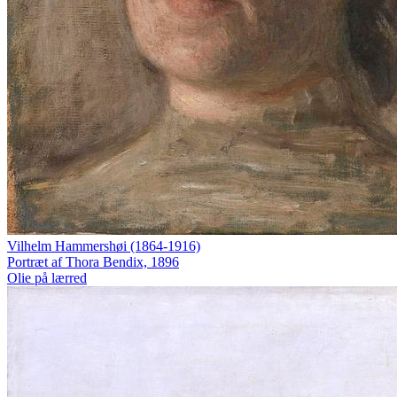
Vilhelm Hammershøi (1864-1916)
Portræt af Thora Bendix, 1896
Olie på lærred