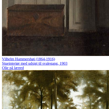
Vilhelm Hammershøi (1864-1916)
Stueinteriør med udsigt til svalegang, 1903
Olie på lærred