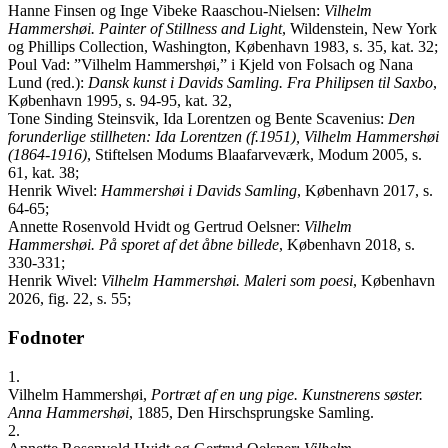
Hanne Finsen og Inge Vibeke Raaschou-Nielsen:
Vilhelm
Hammershøi. Painter of Stillness and Light
, Wildenstein, New York
og Phillips Collection, Washington, København 1983, s. 35, kat. 32;
Poul Vad: ”Vilhelm Hammershøi,” i Kjeld von Folsach og Nana
Lund (red.):
Dansk kunst i Davids Samling. Fra Philipsen til Saxbo
,
København 1995, s. 94-95, kat. 32,
Tone Sinding Steinsvik, Ida Lorentzen og Bente Scavenius:
Den
forunderlige stillheten: Ida Lorentzen (f.1951), Vilhelm Hammershøi
(1864-1916)
, Stiftelsen Modums Blaafarveværk, Modum 2005, s.
61, kat. 38;
Henrik Wivel:
Hammershøi i Davids Samling
, København 2017, s.
64-65;
Annette Rosenvold Hvidt og Gertrud Oelsner:
Vilhelm
Hammershøi. På sporet af det åbne billede
, København 2018, s.
330-331;
Henrik Wivel:
Vilhelm Hammershøi. Maleri som poesi
, København
2026, fig. 22, s. 55;
Fodnoter
1.
Vilhelm Hammershøi,
Portræt af en ung pige. Kunstnerens søster.
Anna Hammershøi
, 1885, Den Hirschsprungske Samling.
2.