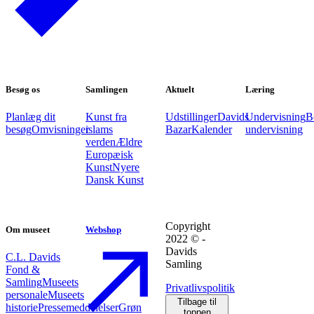
Besøg os
Samlingen
Aktuelt
Læring
Planlæg dit
Kunst fra
Udstillinger
Davids
Undervisning
B
besøg
Omvisninger
islams
Bazar
Kalender
undervisning
verden
Ældre
Europæisk
Kunst
Nyere
Dansk Kunst
Copyright
Om museet
Webshop
2022 © -
Davids
C.L. Davids
Samling
Fond &
Samling
Museets
Privatlivspolitik
personale
Museets
Tilbage til
historie
Pressemeddelelser
Grøn
toppen