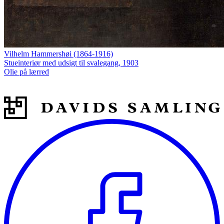
Vilhelm Hammershøi (1864-1916)
Stueinteriør med udsigt til svalegang, 1903
Olie på lærred