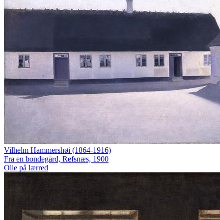
Vilhelm Hammershøi (1864-1916)
Fra en bondegård, Refsnæs, 1900
Olie på lærred