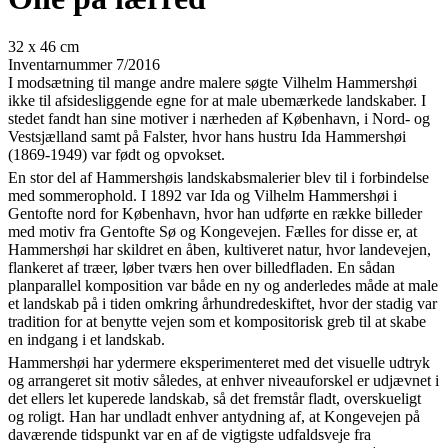
32 x 46 cm
Inventarnummer 7/2016
I modsætning til mange andre malere søgte Vilhelm Hammershøi
ikke til afsidesliggende egne for at male ubemærkede landskaber. I
stedet fandt han sine motiver i nærheden af København, i Nord- og
Vestsjælland samt på Falster, hvor hans hustru Ida Hammershøi
(1869-1949) var født og opvokset.
En stor del af Hammershøis landskabsmalerier blev til i forbindelse
med sommerophold. I 1892 var Ida og Vilhelm Hammershøi i
Gentofte nord for København, hvor han udførte en række billeder
med motiv fra Gentofte Sø og Kongevejen. Fælles for disse er, at
Hammershøi har skildret en åben, kultiveret natur, hvor landevejen,
flankeret af træer, løber tværs hen over billedfladen. En sådan
planparallel komposition var både en ny og anderledes måde at male
et landskab på i tiden omkring århundredeskiftet, hvor der stadig var
tradition for at benytte vejen som et kompositorisk greb til at skabe
en indgang i et landskab.
Hammershøi har ydermere eksperimenteret med det visuelle udtryk
og arrangeret sit motiv således, at enhver niveauforskel er udjævnet i
det ellers let kuperede landskab, så det fremstår fladt, overskueligt
og roligt. Han har undladt enhver antydning af, at Kongevejen på
daværende tidspunkt var en af de vigtigste udfaldsveje fra