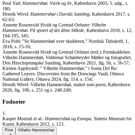
Poul Vad:
Hammershøi. Værk og liv
, København 2003, 5. udg., s.
180;
Henrik Wivel:
Hammershøi i Davids Samling
, København 2017, s.
62-63;
Annette Rosenvold Hvidt og Gertrud Oelsner:
Vilhelm
Hammershøi. På sporet af det åbne billede
, København 2018, s. 12,
194-195, 345;
Eva Pohl: ”Se Hammershøi over skulderen,” Nordisk Tidsskrift, 1,
2018, s. 15-16;
Annette Rosenvold Hvidt og Gertrud Oelsner (red.): Fremkaldelser.
Vilhelm Hammershøi, Valdemar Schønheyder Møller og fotografiet,
Den Hirschsprungske Samling, København 2021, fig. 56, s. 56-57;
Kirsten Appleyard: ” Vilhelm Hammershøi,” i Sonia Del Re:
Gathered Leaves. Discoveries from the Drawings Vault, Ottawa
National Gallery, Ottawa 2024, fig. 114, s. 154;
Henrik Wivel: Vilhelm Hammershøi. maleri som poesi, København
2026, fig. 106, s. 251 og s. 248-249;
Fodnoter
1.
Kasper Monrad et al.:
Hammershøi og Europa
, Statens Museum for
Kunst, København 2012, s. 123.
Print
Vilhelm Hammershøi