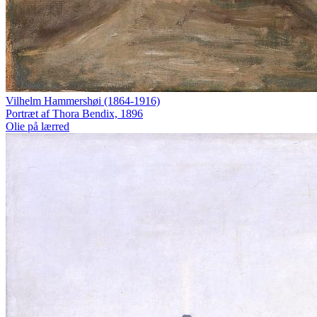
Vilhelm Hammershøi (1864-1916)
Portræt af Thora Bendix, 1896
Olie på lærred