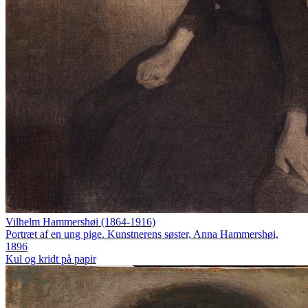
Vilhelm Hammershøi (1864-1916)
Portræt af en ung pige. Kunstnerens søster, Anna Hammershøi,
1896
Kul og kridt på papir