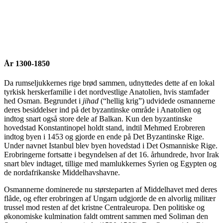
År 1300-1850
Da rumseljukkernes rige brød sammen, udnyttedes dette af en lokal
tyrkisk herskerfamilie i det nordvestlige Anatolien, hvis stamfader
hed Osman. Begrundet i
jihad
(“hellig krig”) udvidede osmannerne
deres besiddelser ind på det byzantinske område i Anatolien og
indtog snart også store dele af Balkan. Kun den byzantinske
hovedstad Konstantinopel holdt stand, indtil Mehmed Erobreren
indtog byen i 1453 og gjorde en ende på Det Byzantinske Rige.
Under navnet Istanbul blev byen hovedstad i Det Osmanniske Rige.
Erobringerne fortsatte i begyndelsen af det 16. århundrede, hvor Irak
snart blev indtaget, tillige med mamlukkernes Syrien og Egypten og
de nordafrikanske Middelhavshavne.
Osmannerne dominerede nu størsteparten af Middelhavet med deres
flåde, og efter erobringen af Ungarn udgjorde de en alvorlig militær
trussel mod resten af det kristne Centraleuropa. Den politiske og
økonomiske kulmination faldt omtrent sammen med Soliman den