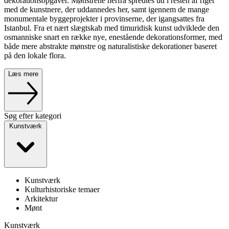
dekorationsopgaver. Mønstrene herfra spredtes ud i resten af riget
med de kunstnere, der uddannedes her, samt igennem de mange
monumentale byggeprojekter i provinserne, der igangsattes fra
Istanbul. Fra et nært slægtskab med timuridisk kunst udviklede den
osmanniske snart en række nye, enestående dekorationsformer, med
både mere abstrakte mønstre og naturalistiske dekorationer baseret
på den lokale flora.
Læs mere
Søg efter kategori
Kunstværk
Kunstværk
Kulturhistoriske temaer
Arkitektur
Mønt
Kunstværk