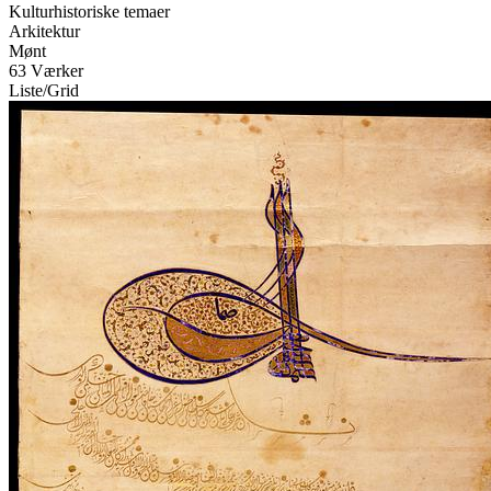
Kulturhistoriske temaer
Arkitektur
Mønt
63 Værker
Liste
/
Grid