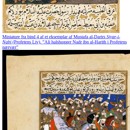
Miniature fra bind 4 af et eksemplar af Mustafa al-Darirs
Siyar-i-
Nabi
(Profetens Liv). ”Ali halshugger Nadr ibn al-Harith i Profetens
nærvær”