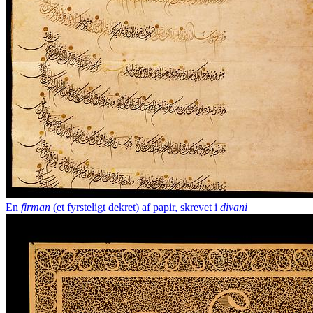
En
firman
(et fyrsteligt dekret) af papir, skrevet i
divani