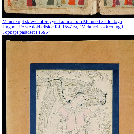
Manuskript skrevet af Seyyid Lokman om Mehmed 3.s felttog i
Ungarn. Første dobbeltside fol. 15v-16r, ”Mehmed 3.s kroning i
Topkapi-paladset i 1595”