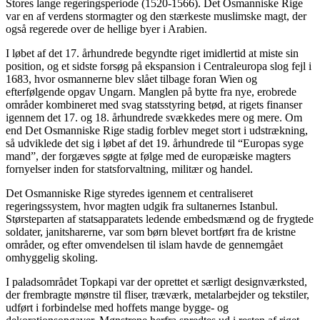
Stores lange regeringsperiode (1520-1566). Det Osmanniske Rige
var en af verdens stormagter og den stærkeste muslimske magt, der
også regerede over de hellige byer i Arabien.
I løbet af det 17. århundrede begyndte riget imidlertid at miste sin
position, og et sidste forsøg på ekspansion i Centraleuropa slog fejl i
1683, hvor osmannerne blev slået tilbage foran Wien og
efterfølgende opgav Ungarn. Manglen på bytte fra nye, erobrede
områder kombineret med svag statsstyring betød, at rigets finanser
igennem det 17. og 18. århundrede svækkedes mere og mere. Om
end Det Osmanniske Rige stadig forblev meget stort i udstrækning,
så udviklede det sig i løbet af det 19. århundrede til “Europas syge
mand”, der forgæves søgte at følge med de europæiske magters
fornyelser inden for statsforvaltning, militær og handel.
Det Osmanniske Rige styredes igennem et centraliseret
regeringssystem, hvor magten udgik fra sultanernes Istanbul.
Størsteparten af statsapparatets ledende embedsmænd og de frygtede
soldater, janitsharerne, var som børn blevet bortført fra de kristne
områder, og efter omvendelsen til islam havde de gennemgået
omhyggelig skoling.
I paladsområdet Topkapi var der oprettet et særligt designværksted,
der frembragte mønstre til fliser, træværk, metalarbejder og tekstiler,
udført i forbindelse med hoffets mange bygge- og