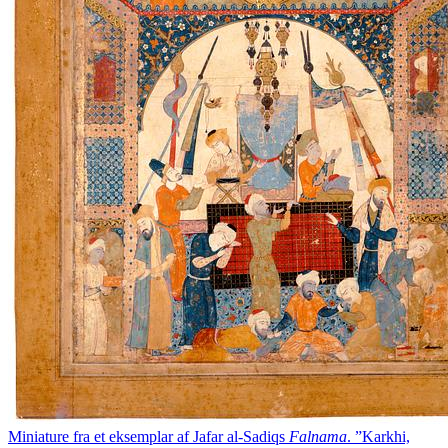
Miniature fra et eksemplar af Jafar al-Sadiqs
Falnama
. ”Karkhi,