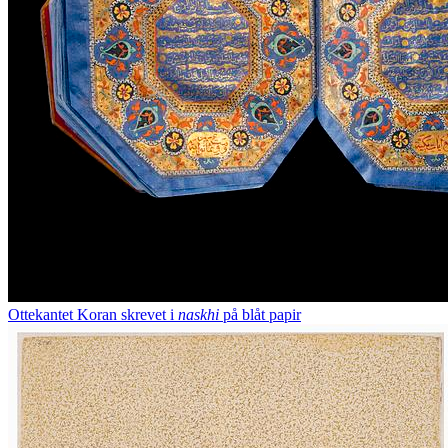
Ottekantet Koran skrevet i
naskhi
på blåt papir