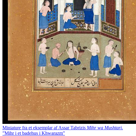
Miniature fra et eksemplar af Assar Tabrizis
Mihr wa Mushtari
.
”Mihr i et badehus i Khwarazm”