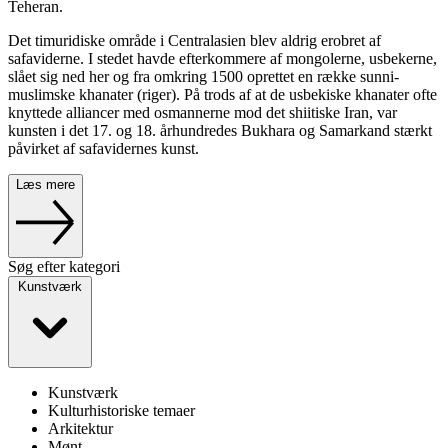
Teheran.
Det timuridiske område i Centralasien blev aldrig erobret af
safaviderne. I stedet havde efterkommere af mongolerne, usbekerne,
slået sig ned her og fra omkring 1500 oprettet en række sunni-
muslimske khanater (riger). På trods af at de usbekiske khanater ofte
knyttede alliancer med osmannerne mod det shiitiske Iran, var
kunsten i det 17. og 18. århundredes Bukhara og Samarkand stærkt
påvirket af safavidernes kunst.
Læs mere
Søg efter kategori
Kunstværk
Kunstværk
Kulturhistoriske temaer
Arkitektur
Mønt