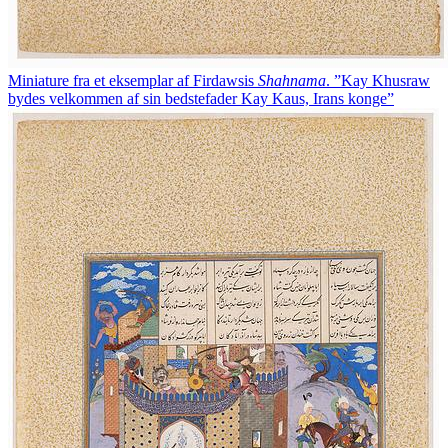
Miniature fra et eksemplar af Firdawsis
Shahnama
. ”Kay Khusraw
bydes velkommen af sin bedstefader Kay Kaus, Irans konge”