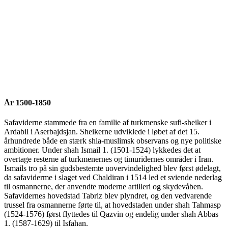
År 1500-1850
Safaviderne stammede fra en familie af turkmenske sufi-sheiker i
Ardabil i Aserbajdsjan. Sheikerne udviklede i løbet af det 15.
århundrede både en stærk shia-muslimsk observans og nye politiske
ambitioner. Under shah Ismail 1. (1501-1524) lykkedes det at
overtage resterne af turkmenernes og timuridernes områder i Iran.
Ismails tro på sin gudsbestemte uovervindelighed blev først ødelagt,
da safaviderme i slaget ved Chaldiran i 1514 led et sviende nederlag
til osmannerne, der anvendte moderne artilleri og skydevåben.
Safavidernes hovedstad Tabriz blev plyndret, og den vedvarende
trussel fra osmannerne førte til, at hovedstaden under shah Tahmasp
(1524-1576) først flyttedes til Qazvin og endelig under shah Abbas
1. (1587-1629) til Isfahan.