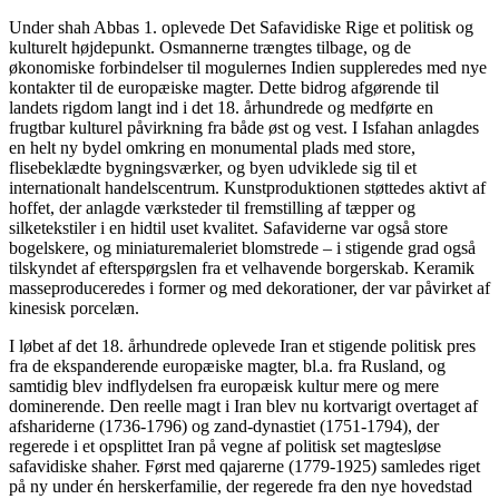
Under shah Abbas 1. oplevede Det Safavidiske Rige et politisk og
kulturelt højdepunkt. Osmannerne trængtes tilbage, og de
økonomiske forbindelser til mogulernes Indien suppleredes med nye
kontakter til de europæiske magter. Dette bidrog afgørende til
landets rigdom langt ind i det 18. århundrede og medførte en
frugtbar kulturel påvirkning fra både øst og vest. I Isfahan anlagdes
en helt ny bydel omkring en monumental plads med store,
flisebeklædte bygningsværker, og byen udviklede sig til et
internationalt handelscentrum. Kunstproduktionen støttedes aktivt af
hoffet, der anlagde værksteder til fremstilling af tæpper og
silketekstiler i en hidtil uset kvalitet. Safaviderne var også store
bogelskere, og miniaturemaleriet blomstrede – i stigende grad også
tilskyndet af efterspørgslen fra et velhavende borgerskab. Keramik
masseproduceredes i former og med dekorationer, der var påvirket af
kinesisk porcelæn.
I løbet af det 18. århundrede oplevede Iran et stigende politisk pres
fra de ekspanderende europæiske magter, bl.a. fra Rusland, og
samtidig blev indflydelsen fra europæisk kultur mere og mere
dominerende. Den reelle magt i Iran blev nu kortvarigt overtaget af
afshariderne (1736-1796) og zand-dynastiet (1751-1794), der
regerede i et opsplittet Iran på vegne af politisk set magtesløse
safavidiske shaher. Først med qajarerne (1779-1925) samledes riget
på ny under én herskerfamilie, der regerede fra den nye hovedstad