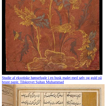
Studie af eksotiske hønsefugle i en busk malet med sølv og guld på
brunt papir. Tilskrevet Sultan Muhammad