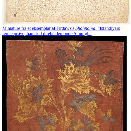
Miniature fra et eksemplar af Firdawsis
Shahnama
. ”Isfandiyars
femte prøve; han skal dræbe den onde Simurgh”