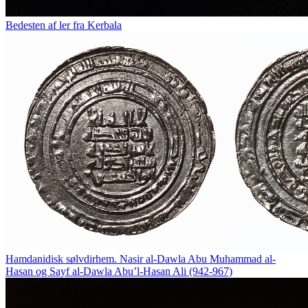
Bedesten af ler fra Kerbala
Hamdanidisk sølvdirhem. Nasir al-Dawla Abu Muhammad al-
Hasan og Sayf al-Dawla Abu’l-Hasan Ali (942-967)