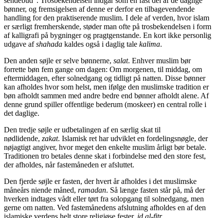
sendebud”. Trosbekendelsen indgår som en fast del af de daglige
bønner, og fremsigelsen af denne er derfor en tilbagevendende
handling for den praktiserende muslim. I dele af verden, hvor islam
er særligt fremherskende, støder man ofte på trosbekendelsen i form
af kalligrafi på bygninger og pragtgenstande. En kort ikke personlig
udgave af
shahada
kaldes også i daglig tale
kalima
.
Den anden søjle er selve bønnerne,
salat
. Enhver muslim bør
forrette bøn fem gange om dagen: Om morgenen, til middag, om
eftermiddagen, efter solnedgang og tidligt på natten. Disse bønner
kan afholdes hvor som helst, men ifølge den muslimske tradition er
bøn afholdt sammen med andre bedre end bønner afholdt alene. Af
denne grund spiller offentlige bederum (moskeer) en central rolle i
det daglige.
Den tredje søjle er udbetalingen af en særlig skat til
nødlidende,
zakat
. Islamisk ret har udviklet en fordelingsnøgle, der
nøjagtigt angiver, hvor meget den enkelte muslim årligt bør betale.
Traditionen tro betales denne skat i forbindelse med den store fest,
der afholdes, når fastemåneden er afsluttet.
Den fjerde søjle er fasten, der hvert år afholdes i det muslimske
måneårs niende måned,
ramadan
. Så længe fasten står på, må der
hverken indtages vådt eller tørt fra solopgang til solnedgang, men
gerne om natten. Ved fastemånedens afslutning afholdes en af den
islamiske verdens helt store religiøse fester,
id al-fitr
.