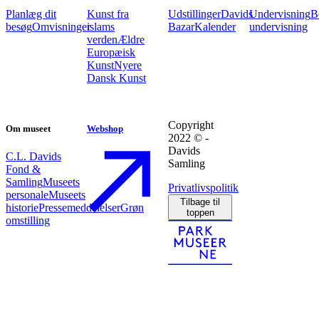
Planlæg dit
Kunst fra
Udstillinger
Davids
Undervisning
B
besøg
Omvisninger
islams
Bazar
Kalender
undervisning
verden
Ældre
Europæisk
Kunst
Nyere
Dansk Kunst
Copyright
Om museet
Webshop
2022 © -
Davids
C.L. Davids
Samling
Fond &
Samling
Museets
Privatlivspolitik
personale
Museets
Tilbage til
historie
Pressemeddelelser
Grøn
toppen
omstilling