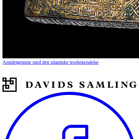
Amuletgemme med den islamiske trosbekendelse