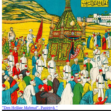
”Den Hellige
Mahmal
". Papirtryk "