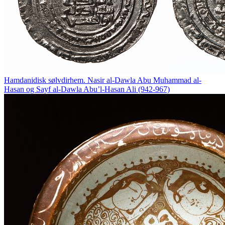
Hamdanidisk sølvdirhem. Nasir al-Dawla Abu Muhammad al-
Hasan og Sayf al-Dawla Abu’l-Hasan Ali (942-967)