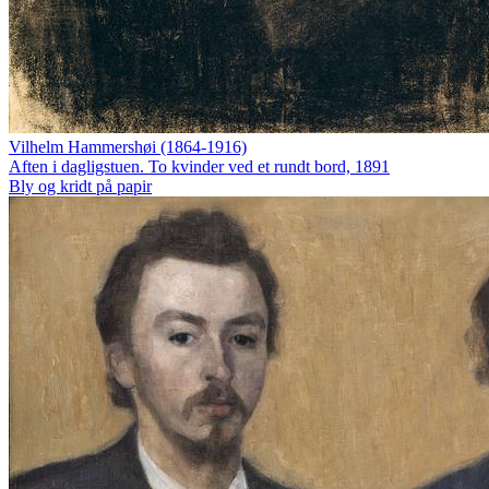
Vilhelm Hammershøi (1864-1916)
Aften i dagligstuen. To kvinder ved et rundt bord, 1891
Bly og kridt på papir