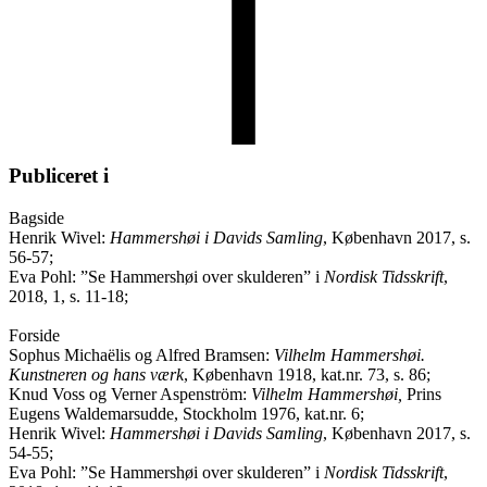
Publiceret i
Bagside
Henrik Wivel:
Hammershøi i Davids Samling
, København 2017, s.
56-57;
Eva Pohl: ”Se Hammershøi over skulderen” i
Nordisk Tidsskrift
,
2018, 1, s. 11-18;
Forside
Sophus Michaëlis og Alfred Bramsen:
Vilhelm Hammershøi.
Kunstneren og hans værk
, København 1918, kat.nr. 73, s. 86;
Knud Voss og Verner Aspenström:
Vilhelm Hammershøi,
Prins
Eugens Waldemarsudde, Stockholm 1976, kat.nr. 6;
Henrik Wivel:
Hammershøi i Davids Samling
, København 2017, s.
54-55;
Eva Pohl: ”Se Hammershøi over skulderen” i
Nordisk Tidsskrift
,