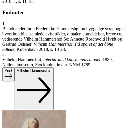
2018, 1, s. 11-18;
Fodnoter
1.
Blandt andet førte Frederikke Hammershøi omhyggelige scrapbøger,
hvori hun bl.a. samlede avisartikler, omtaler, anmeldelser, breve etc.
vedrørende Vilhelm Hammershøi Se: Annette Rosenvold Hvidt og
Gertrud Oelsner:
Vilhelm Hammershøi: På sporet af det åbne
billede
, København 2018, s. 18-23.
2.
Vilhelm Hammershøi,
Interiør med kunstnerens moder,
1889,
Nationalmuseum, Stockholm, inv.nr. NNM 1789.
Print
Vilhelm Hammershøi