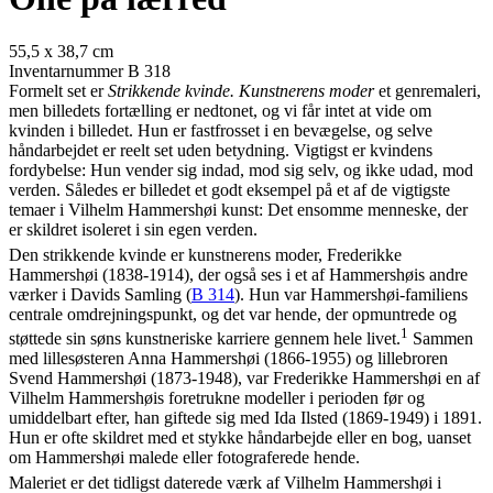
55,5 x 38,7 cm
Inventarnummer B 318
Formelt set er
Strikkende kvinde. Kunstnerens moder
et genremaleri,
men billedets fortælling er nedtonet, og vi får intet at vide om
kvinden i billedet. Hun er fastfrosset i en bevægelse, og selve
håndarbejdet er reelt set uden betydning. Vigtigst er kvindens
fordybelse: Hun vender sig indad, mod sig selv, og ikke udad, mod
verden. Således er billedet et godt eksempel på et af de vigtigste
temaer i Vilhelm Hammershøi kunst: Det ensomme menneske, der
er skildret isoleret i sin egen verden.
Den strikkende kvinde er kunstnerens moder, Frederikke
Hammershøi (1838-1914), der også ses i et af Hammershøis andre
værker i Davids Samling (
B 314
). Hun var Hammershøi-familiens
centrale omdrejningspunkt, og det var hende, der opmuntrede og
1
støttede sin søns kunstneriske karriere gennem hele livet.
Sammen
med lillesøsteren Anna Hammershøi (1866-1955) og lillebroren
Svend Hammershøi (1873-1948), var Frederikke Hammershøi en af
Vilhelm Hammershøis foretrukne modeller i perioden før og
umiddelbart efter, han giftede sig med Ida Ilsted (1869-1949) i 1891.
Hun er ofte skildret med et stykke håndarbejde eller en bog, uanset
om Hammershøi malede eller fotograferede hende.
Maleriet er det tidligst daterede værk af Vilhelm Hammershøi i