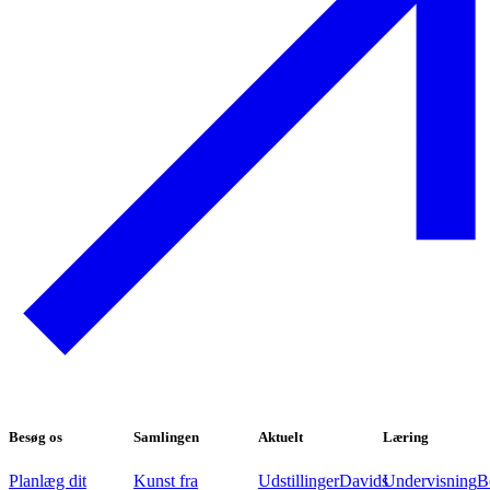
Besøg os
Samlingen
Aktuelt
Læring
Planlæg dit
Kunst fra
Udstillinger
Davids
Undervisning
B