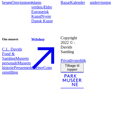
besøg
Omvisninger
islams
Bazar
Kalender
undervisning
verden
Ældre
Europæisk
Kunst
Nyere
Dansk Kunst
Copyright
Om museet
Webshop
2022 © -
Davids
C.L. Davids
Samling
Fond &
Samling
Museets
Privatlivspolitik
personale
Museets
Tilbage til
historie
Pressemeddelelser
Grøn
toppen
omstilling