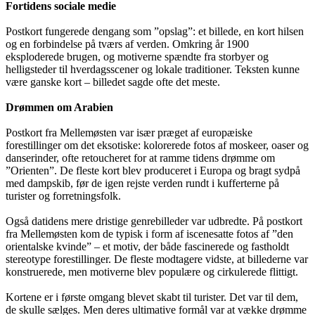
Fortidens sociale medie
Postkort fungerede dengang som ”opslag”: et billede, en kort hilsen
og en forbindelse på tværs af verden. Omkring år 1900
eksploderede brugen, og motiverne spændte fra storbyer og
helligsteder til hverdagsscener og lokale traditioner. Teksten kunne
være ganske kort – billedet sagde ofte det meste.
Drømmen om Arabien
Postkort fra Mellemøsten var især præget af europæiske
forestillinger om det eksotiske: kolorerede fotos af moskeer, oaser og
danserinder, ofte retoucheret for at ramme tidens drømme om
”Orienten”. De fleste kort blev produceret i Europa og bragt sydpå
med dampskib, før de igen rejste verden rundt i kufferterne på
turister og forretningsfolk.
Også datidens mere dristige genrebilleder var udbredte. På postkort
fra Mellemøsten kom de typisk i form af iscenesatte fotos af ”den
orientalske kvinde” – et motiv, der både fascinerede og fastholdt
stereotype forestillinger. De fleste modtagere vidste, at billederne var
konstruerede, men motiverne blev populære og cirkulerede flittigt.
Kortene er i første omgang blevet skabt til turister. Det var til dem,
de skulle sælges. Men deres ultimative formål var at vække drømme