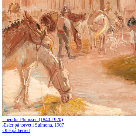
Theodor Philipsen (1840-1920)
Æsler på torvet i Sulmona, 1907
Olie på lærred