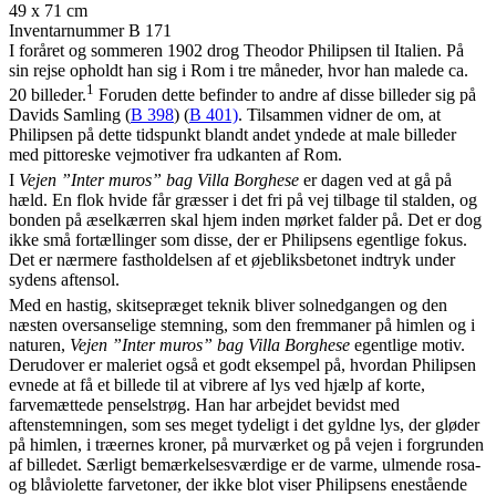
49 x 71 cm
Inventarnummer B 171
I foråret og sommeren 1902 drog Theodor Philipsen til Italien. På
sin rejse opholdt han sig i Rom i tre måneder, hvor han malede ca.
1
20 billeder.
Foruden dette befinder to andre af disse billeder sig på
Davids Samling (
B 398
) (
B 401)
. Tilsammen vidner de om, at
Philipsen på dette tidspunkt blandt andet yndede at male billeder
med pittoreske vejmotiver fra udkanten af Rom.
I
Vejen ”Inter muros” bag Villa Borghese
er dagen ved at gå på
hæld. En flok hvide får græsser i det fri på vej tilbage til stalden, og
bonden på æselkærren skal hjem inden mørket falder på. Det er dog
ikke små fortællinger som disse, der er Philipsens egentlige fokus.
Det er nærmere fastholdelsen af et øjebliksbetonet indtryk under
sydens aftensol.
Med en hastig, skitsepræget teknik bliver solnedgangen og den
næsten oversanselige stemning, som den fremmaner på himlen og i
naturen,
Vejen ”Inter muros” bag Villa Borghese
egentlige motiv.
Derudover er maleriet også et godt eksempel på, hvordan Philipsen
evnede at få et billede til at vibrere af lys ved hjælp af korte,
farvemættede penselstrøg. Han har arbejdet bevidst med
aftenstemningen, som ses meget tydeligt i det gyldne lys, der gløder
på himlen, i træernes kroner, på murværket og på vejen i forgrunden
af billedet. Særligt bemærkelsesværdige er de varme, ulmende rosa-
og blåviolette farvetoner, der ikke blot viser Philipsens enestående