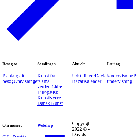
Besøg os
Samlingen
Aktuelt
Læring
Planlæg dit
Kunst fra
Udstillinger
Davids
Undervisning
B
besøg
Omvisninger
islams
Bazar
Kalender
undervisning
verden
Ældre
Europæisk
Kunst
Nyere
Dansk Kunst
Copyright
Om museet
Webshop
2022 © -
Davids