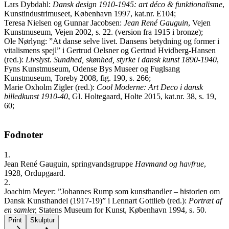
Lars Dybdahl:
Dansk design 1910-1945: art déco & funktionalisme
,
Kunstindustrimuseet, København 1997, kat.nr. E104;
Teresa Nielsen og Gunnar Jacobsen:
Jean René Gauguin
, Vejen
Kunstmuseum, Vejen 2002, s. 22. (version fra 1915 i bronze);
Ole Nørlyng: ”At danse selve livet. Dansens betydning og former i
vitalismens spejl” i Gertrud Oelsner og Gertrud Hvidberg-Hansen
(red.):
Livslyst. Sundhed, skønhed, styrke i dansk kunst 1890-1940
,
Fyns Kunstmuseum, Odense Bys Museer og Fuglsang
Kunstmuseum, Toreby 2008, fig. 190, s. 266;
Marie Oxholm Zigler (red.):
Cool Moderne: Art Deco i dansk
billedkunst 1910-40
, Gl. Holtegaard, Holte 2015, kat.nr. 38, s. 19,
60;
Fodnoter
1.
Jean René Gauguin, springvandsgruppe
Havmand og havfrue
,
1928, Ordupgaard.
2.
Joachim Meyer: ”Johannes Rump som kunsthandler – historien om
Dansk Kunsthandel (1917-19)” i Lennart Gottlieb (red.):
Portræt af
en samler,
Statens Museum for Kunst, København 1994, s. 50.
Print
Skulptur