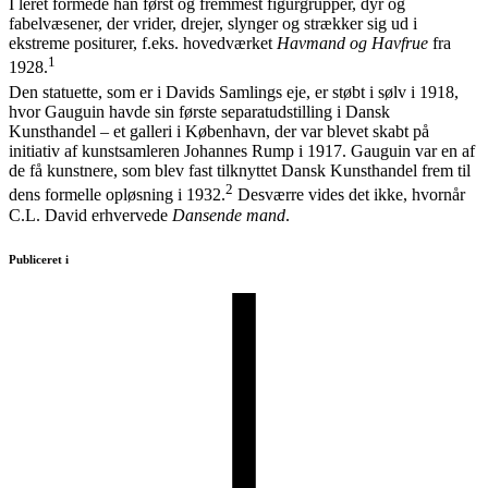
I leret formede han først og fremmest figurgrupper, dyr og
fabelvæsener, der vrider, drejer, slynger og strækker sig ud i
ekstreme positurer, f.eks. hovedværket
Havmand og Havfrue
fra
1
1928.
Den statuette, som er i Davids Samlings eje, er støbt i sølv i 1918,
hvor Gauguin havde sin første separatudstilling i Dansk
Kunsthandel – et galleri i København, der var blevet skabt på
initiativ af kunstsamleren Johannes Rump i 1917. Gauguin var en af
de få kunstnere, som blev fast tilknyttet Dansk Kunsthandel frem til
2
dens formelle opløsning i 1932.
Desværre vides det ikke, hvornår
C.L. David erhvervede
Dansende mand
.
Publiceret i