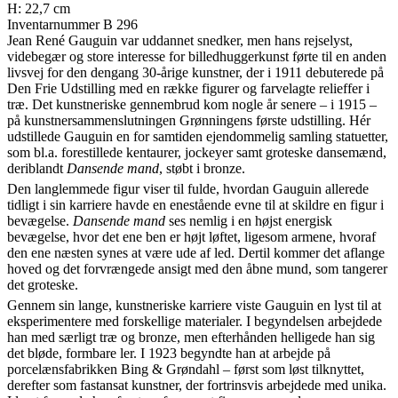
H: 22,7 cm
Inventarnummer B 296
Jean René Gauguin var uddannet snedker, men hans rejselyst,
videbegær og store interesse for billedhuggerkunst førte til en anden
livsvej for den dengang 30-årige kunstner, der i 1911 debuterede på
Den Frie Udstilling med en række figurer og farvelagte relieffer i
træ. Det kunstneriske gennembrud kom nogle år senere – i 1915 –
på kunstnersammenslutningen Grønningens første udstilling. Hér
udstillede Gauguin en for samtiden ejendommelig samling statuetter,
som bl.a. forestillede kentaurer, jockeyer samt groteske dansemænd,
deriblandt
Dansende mand
, støbt i bronze.
Den langlemmede figur viser til fulde, hvordan Gauguin allerede
tidligt i sin karriere havde en enestående evne til at skildre en figur i
bevægelse.
Dansende mand
ses nemlig i en højst energisk
bevægelse, hvor det ene ben er højt løftet, ligesom armene, hvoraf
den ene næsten synes at være ude af led. Dertil kommer det aflange
hoved og det forvrængede ansigt med den åbne mund, som tangerer
det groteske.
Gennem sin lange, kunstneriske karriere viste Gauguin en lyst til at
eksperimentere med forskellige materialer. I begyndelsen arbejdede
han med særligt træ og bronze, men efterhånden helligede han sig
det bløde, formbare ler. I 1923 begyndte han at arbejde på
porcelænsfabrikken Bing & Grøndahl – først som løst tilknyttet,
derefter som fastansat kunstner, der fortrinsvis arbejdede med unika.