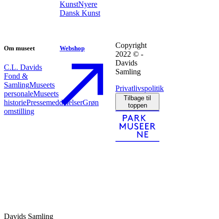
Kunst
Nyere
Dansk Kunst
Copyright
Om museet
Webshop
2022 © -
Davids
C.L. Davids
Samling
Fond &
Samling
Museets
Privatlivspolitik
personale
Museets
Tilbage til
historie
Pressemeddelelser
Grøn
toppen
omstilling
Davids Samling