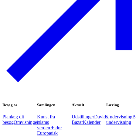
Besøg os
Samlingen
Aktuelt
Læring
Planlæg dit
Kunst fra
Udstillinger
Davids
Undervisning
B
besøg
Omvisninger
islams
Bazar
Kalender
undervisning
verden
Ældre
Europæisk