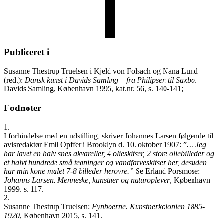
Publiceret i
Susanne Thestrup Truelsen i Kjeld von Folsach og Nana Lund
(red.):
Dansk kunst i Davids Samling – fra Philipsen til Saxbo
,
Davids Samling, København 1995, kat.nr. 56, s. 140-141;
Fodnoter
1.
I forbindelse med en udstilling, skriver Johannes Larsen følgende til
avisredaktør Emil Opffer i Brooklyn d. 10. oktober 1907: ”
… Jeg
har lavet en halv snes akvareller, 4 olieskitser, 2 store oliebilleder og
et halvt hundrede små tegninger og vandfarveskitser her, desuden
har min kone malet 7-8 billeder herovre.”
Se Erland Porsmose:
Johanns Larsen. Menneske, kunstner og naturoplever
, København
1999, s. 117.
2.
Susanne Thestrup Truelsen:
Fynboerne. Kunstnerkolonien 1885-
1920
, København 2015, s. 141.