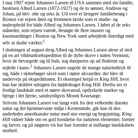
I maj 1907 rejste Johannes Larsen til USA sammen med sin familie,
hustruen Alhed Larsen (1872-1927) og de to sønner, Andreas og
Johan, på hhv. otte og seks år. Ud over et længere familiebesøg i
Boston var rejsen først og fremmest tænkt som et studie- og
maleophold for både Alhed og Johannes Larsen. I løbet af de seks
måneder, som rejsen varede, besøgte de flere museer og
kunstsamlinger i Boston og New York samt arbejdede ihærdigt med
1
selv at skabe værker.
I slutningen af august drog Alhed og Johannes Larsen alene af sted
på en art vildmarksekspedition til de dybe skove i staten Vermont,
hvor de bevægede sig til fods, tog damperen op ad floderne og
2
sejlede i kano.
Johannes Larsen sugede de mange naturindtryk til
sig, både i skitsebøger såvel som i større akvareller, der blev til
undervejs på ekspeditionen. Et eksempel herpå er
King Hill
, hvor
han har skildret udsigten fra højdedraget King Hill. Herfra ses et
frodigt landskab med et større skovareal, opdyrkede marker og
bjerge i det fjerne, sandsynligvis Mount Kearsarge.
Selvom Johannes Larsen var langt væk fra den velkendte danske
natur og det hjemmevante miljø i Kerteminde, gik han til den
anderledes amerikanske natur med stor energi og begejstring.
King
Hill
vidner både om en god forståelse for naturens elementer, former
og farver, og på nøgtern vis har han formået at indfange landskabets
storhed.