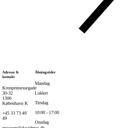
Adresse &
Åbningstider
kontakt
Mandag
Kronprinsessegade
30-32
Lukket
1306
Tirsdag
København K
10:00 - 17:00
+45 33 73 49
49
Onsdag
museum@davidmus.dk