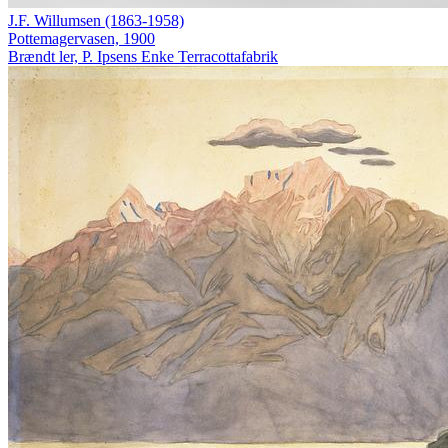
J.F. Willumsen (1863-1958)
Pottemagervasen, 1900
Brændt ler, P. Ipsens Enke Terracottafabrik