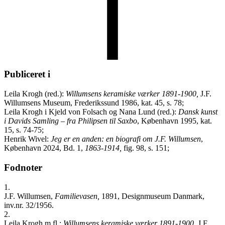
Publiceret i
Leila Krogh (red.):
Willumsens keramiske værker 1891-1900,
J.F.
Willumsens Museum, Frederikssund 1986, kat. 45, s. 78;
Leila Krogh i Kjeld von Folsach og Nana Lund (red.):
Dansk kunst
i Davids Samling – fra Philipsen til Saxbo
, København 1995, kat.
15, s. 74-75;
Henrik Wivel:
Jeg er en anden: en biografi om J.F. Willumsen
,
København 2024, Bd. 1,
1863-1914,
fig. 98, s. 151;
Fodnoter
1.
J.F. Willumsen,
Familievasen,
1891, Designmuseum Danmark,
inv.nr. 32/1956.
2.
Leila Krogh m.fl.:
Willumsens keramiske værker 1891-1900
, J.F.