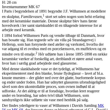
H: 28 cm
Inventarnummer MK 67
I Paris i begyndelsen af 1891 begyndte J.F. Willumsen at modellere
1
en skulptur,
Familievasen,
stort set uden nogen som helst erfaring
med det keramiske materiale. Denne skulptur blev hans første
hovedværk i ler samt startskuddet til en tiltagende interesse for at
arbejde med keramik.
I 1894 forlod Willumsen Paris og vendte tilbage til Danmark, hvor
han bosatte sig. Han tegnede selv sin villa på Strandagervej i
Hellerup, som han forsynede med atelier og værksted, hvorfra der
var adgang til et ovnhus med en porcelænsovn, en muffelovn og en
2
mindre ovn til emalje.
Hér udførte han i årene 1895-1898 en række
keramiske værker af forskellig art, deriblandt et større antal vaser,
hvor han i særlig grad arbejdede med glasurerne.
Med denne slankhalsede vase er det tydeligt, at Willumsens har
eksperimenteret med den blanke, brune flydeglasur – lavet af bl.a.
knuste mursten – der glider ned over det glatte, bueformede korpus
og ender under foden. Han har udnyttet glasurens uforudsigelighed
såvel som den ukontrollable proces, som ovnen indbød til at
udforske. At det aldrig er til at forudsige, hvordan leret reagerer
under en brænding, har uden tvivl tiltalt Willumsen, som
sandsynligvis ikke udførte sin vase med henblik på salg.
Der findes yderligere to vaser af Willumsen i Davids Samling
MK
56
og
MK 68
, der ligesom denne er blevet erhvervet af C.L. David i