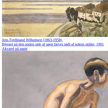
Jens Ferdinand Willumsen (1863-1958)
Bjerget på den anden side af søen farves rødt af solens stråler, 1901
Akvarel på papir