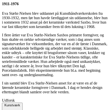
1911-1976
Eva Stæhr-Nielsen blev uddannet på Kunsthåndværkerskolen fra
1930-1932, men før hun havde færdiggjort sin uddannelse, blev hun
i sommeren 1932 ansat på det keramiske værksted Saxbo, hvor hun
var fast tilknyttet som keramiker frem til dets lukning i 1968.
I flere årtier var Eva Stæhr-Nielsen Saxbos primære formgiver, og
hun skabte en række selvstændige værker, som i dag anses som
signaturværker for virksomheden, der var en af de første i Danmark,
som udelukkende helligede sig arbejdet med stentøj. Klassiske,
enkle udtryk – ofte knyttet til brugsformer såsom vaser, krukker og
kander – er karakteristiske for Eva Stæhr-Nielsens tidlige, ofte
seriefremstillede værker. Hun arbejdede også med unikastykker,
særligt i de senere år, hvor hun blev tilknyttet Den kgl.
Porcelainsfabrik. Hér eksperimenterede hun bl.a. med begitning
samt over- og underglasurmaling.
I sin samtid blev Eva Stæhr-Nielsen anset for at være en af de
førende keramiske formgivere i Danmark. I dag er hendes design
eftertragtet blandt samlere over hele verden.
Udforsk
Kunstværk