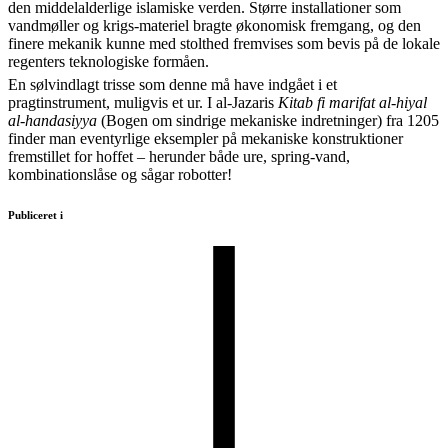
den middelalderlige islamiske verden. Større installationer som
vandmøller og krigs-materiel bragte økonomisk fremgang, og den
finere mekanik kunne med stolthed fremvises som bevis på de lokale
regenters teknologiske formåen.
En sølvindlagt trisse som denne må have indgået i et
pragtinstrument, muligvis et ur. I al-Jazaris
Kitab fi marifat al-hiyal
al-handasiyya
(Bogen om sindrige mekaniske indretninger) fra 1205
finder man eventyrlige eksempler på mekaniske konstruktioner
fremstillet for hoffet – herunder både ure, spring-vand,
kombinationslåse og sågar robotter!
Publiceret i