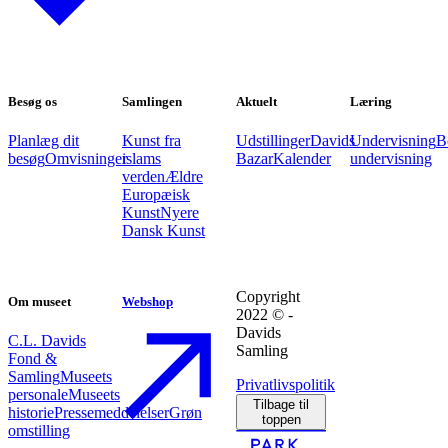
Besøg os
Samlingen
Aktuelt
Læring
Planlæg dit
Kunst fra
Udstillinger
Davids
Undervisning
B
besøg
Omvisninger
islams
Bazar
Kalender
undervisning
verden
Ældre
Europæisk
Kunst
Nyere
Dansk Kunst
Copyright
Om museet
Webshop
2022 © -
Davids
C.L. Davids
Samling
Fond &
Samling
Museets
Privatlivspolitik
personale
Museets
Tilbage til
historie
Pressemeddelelser
Grøn
toppen
omstilling