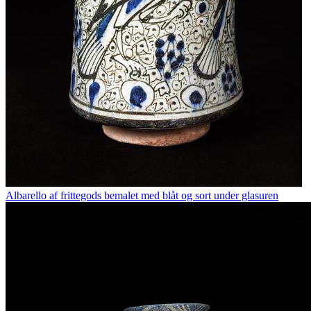
Albarello af frittegods bemalet med blåt og sort under glasuren