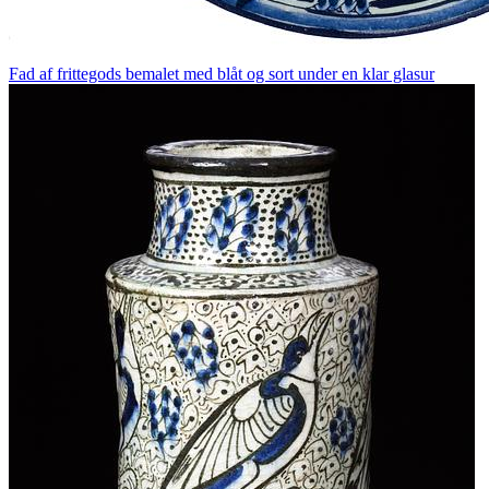
Fad af frittegods bemalet med blåt og sort under en klar glasur