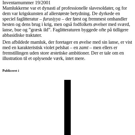
Inventarnummer 19/2001
Mamlukkerne var et dynasti af professionelle slavesoldater, og for
dem var krigskunsten af allerstørste betydning. De dyrkede en
speciel faglitteratur –
furusiyya
– der først og fremmest omhandler
hesten og dens brug i krig, men også fodfolkets øvelser med sværd,
lanse, bue og ”græsk ild”. Faglitteraturen byggede ofte på tidligere
abbasidiske traktater.
Den afbildede mamluk, der foretager en øvelse med sin lanse, er vist
med en karakteristisk violet pelshat – en
zamt
– men ellers er
fremstillingen uden store æstetiske ambitioner. Der er tale om en
illustration til et oplysende værk, intet mere.
Publiceret i