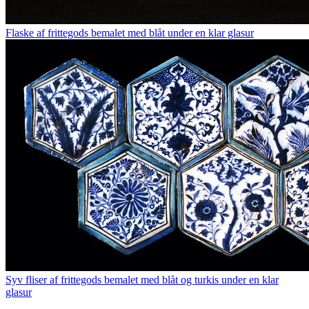
Flaske af frittegods bemalet med blåt under en klar glasur
Syv fliser af frittegods bemalet med blåt og turkis under en klar
glasur