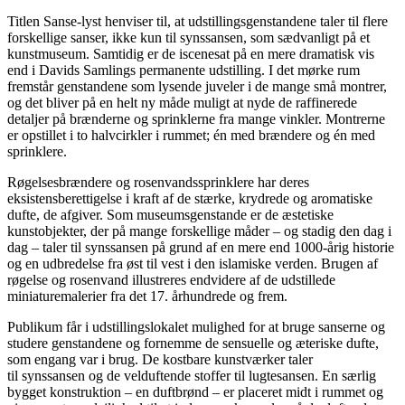
Titlen Sanse-lyst henviser til, at udstillingsgenstandene taler til flere
forskellige sanser, ikke kun til synssansen, som sædvanligt på et
kunstmuseum. Samtidig er de iscenesat på en mere dramatisk vis
end i Davids Samlings permanente udstilling. I det mørke rum
fremstår genstandene som lysende juveler i de mange små montrer,
og det bliver på en helt ny måde muligt at nyde de raffinerede
detaljer på brænderne og sprinklerne fra mange vinkler. Montrerne
er opstillet i to halvcirkler i rummet; én med brændere og én med
sprinklere.
Røgelsesbrændere og rosenvandssprinklere har deres
eksistensberettigelse i kraft af de stærke, krydrede og aromatiske
dufte, de afgiver. Som museumsgenstande er de æstetiske
kunstobjekter, der på mange forskellige måder – og stadig den dag i
dag – taler til synssansen på grund af en mere end 1000-årig historie
og en udbredelse fra øst til vest i den islamiske verden. Brugen af
røgelse og rosenvand illustreres endvidere af de udstillede
miniaturemalerier fra det 17. århundrede og frem.
Publikum får i udstillingslokalet mulighed for at bruge sanserne og
studere genstandene og fornemme de sensuelle og æteriske dufte,
som engang var i brug. De kostbare kunstværker taler
til synssansen og de velduftende stoffer til lugtesansen. En særlig
bygget konstruktion – en duftbrønd – er placeret midt i rummet og