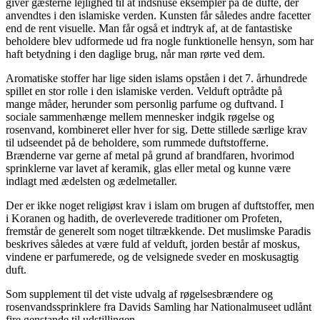
giver gæsterne lejlighed til at indsnuse eksempler på de dufte, der
anvendtes i den islamiske verden. Kunsten får således andre facetter
end de rent visuelle. Man får også et indtryk af, at de fantastiske
beholdere blev udformede ud fra nogle funktionelle hensyn, som har
haft betydning i den daglige brug, når man rørte ved dem.
Aromatiske stoffer har lige siden islams opståen i det 7. århundrede
spillet en stor rolle i den islamiske verden. Velduft optrådte på
mange måder, herunder som personlig parfume og duftvand. I
sociale sammenhænge mellem mennesker indgik røgelse og
rosenvand, kombineret eller hver for sig. Dette stillede særlige krav
til udseendet på de beholdere, som rummede duftstofferne.
Brænderne var gerne af metal på grund af brandfaren, hvorimod
sprinklerne var lavet af keramik, glas eller metal og kunne være
indlagt med ædelsten og ædelmetaller.
Der er ikke noget religiøst krav i islam om brugen af duftstoffer, men
i Koranen og hadith, de overleverede traditioner om Profeten,
fremstår de generelt som noget tiltrækkende. Det muslimske Paradis
beskrives således at være fuld af velduft, jorden består af moskus,
vindene er parfumerede, og de velsignede sveder en moskusagtig
duft.
Som supplement til det viste udvalg af røgelsesbrændere og
rosenvandssprinklere fra Davids Samling har Nationalmuseet udlånt
fire genstande til udstillingen.