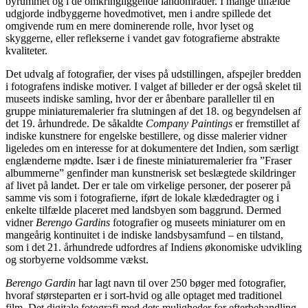
byrummet og i de omkringliggende landområder. I mange tilfælde
udgjorde indbyggerne hovedmotivet, men i andre spillede det
omgivende rum en mere dominerende rolle, hvor lyset og
skyggerne, eller reflekserne i vandet gav fotografierne abstrakte
kvaliteter.
Det udvalg af fotografier, der vises på udstillingen, afspejler bredden
i fotografens indiske motiver. I valget af billeder er der også skelet til
museets indiske samling, hvor der er åbenbare paralleller til en
gruppe miniaturemalerier fra slutningen af det 18. og begyndelsen af
det 19. århundrede. De såkaldte
Company Paintings
er fremstillet af
indiske kunstnere for engelske bestillere, og disse malerier vidner
ligeledes om en interesse for at dokumentere det Indien, som særligt
englænderne mødte. Især i de fineste miniaturemalerier fra ”Fraser
albummerne” genfinder man kunstnerisk set beslægtede skildringer
af livet på landet. Der er tale om virkelige personer, der poserer på
samme vis som i fotografierne, iført de lokale klædedragter og i
enkelte tilfælde placeret med landsbyen som baggrund. Dermed
vidner
Berengo Gardins
fotografier og museets miniaturer om en
mangeårig kontinuitet i de indiske landsbysamfund – en tilstand,
som i det 21. århundrede udfordres af Indiens økonomiske udvikling
og storbyerne voldsomme vækst.
Berengo Gardin
har lagt navn til over 250 bøger med fotografier,
hvoraf størsteparten er i sort-hvid og alle optaget med traditionel
film. Det digitale fotografi med dets muligheder for efterbehandling