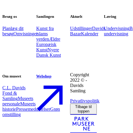
Besøg os
Samlingen
Aktuelt
Læring
Planlæg dit
Kunst fra
Udstillinger
Davids
Undervisning
B
besøg
Omvisninger
islams
Bazar
Kalender
undervisning
verden
Ældre
Europæisk
Kunst
Nyere
Dansk Kunst
Copyright
Om museet
Webshop
2022 © -
Davids
C.L. Davids
Samling
Fond &
Samling
Museets
Privatlivspolitik
personale
Museets
Tilbage til
historie
Pressemeddelelser
Grøn
toppen
omstilling