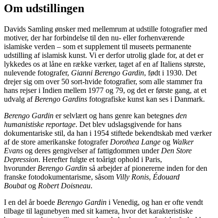
Om udstillingen
Davids Samling ønsker med mellemrum at udstille fotografier med
motiver, der har forbindelse til den nu- eller forhenværende
islamiske verden – som et supplement til museets permanente
udstilling af islamisk kunst. Vi er derfor utrolig glade for, at det er
lykkedes os at låne en række værker, taget af en af Italiens største,
nulevende fotografer,
Gianni Berengo Gardin
, født i 1930. Det
drejer sig om over 50 sort-hvide fotografier, som alle stammer fra
hans rejser i Indien mellem 1977 og 79, og det er første gang, at et
udvalg af
Berengo Gardins
fotografiske kunst kan ses i Danmark.
Berengo Gardin
er selvlært og hans genre kan betegnes
den
humanistiske reportage
. Det blev udslagsgivende for hans
dokumentariske stil, da han i 1954 stiftede bekendtskab med værker
af de store amerikanske fotografer
Dorothea Lange
og
Walker
Evans
og deres gengivelser af fattigdommen under
Den Store
Depression
. Herefter fulgte et toårigt ophold i Paris,
hvorunder
Berengo Gardin
så arbejder af pionererne inden for den
franske fotodokumentarisme, såsom
Villy Ronis
,
Édouard
Boubat
og
Robert Doisneau
.
I en del år boede
Berengo Gardin
i Venedig, og han er ofte vendt
tilbage til lagunebyen med sit kamera, hvor det karakteristiske