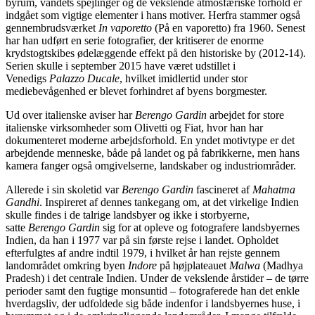
byrum, vandets spejlinger og de vekslende atmosfæriske forhold er
indgået som vigtige elementer i hans motiver. Herfra stammer også
gennembrudsværket
In vaporetto
(På en vaporetto) fra 1960. Senest
har han udført en serie fotografier, der kritiserer de enorme
krydstogtskibes ødelæggende effekt på den historiske by (2012-14).
Serien skulle i september 2015 have været udstillet i
Venedigs
Palazzo Ducale
, hvilket imidlertid under stor
mediebevågenhed er blevet forhindret af byens borgmester.
Ud over italienske aviser har
Berengo Gardin
arbejdet for store
italienske virksomheder som Olivetti og Fiat, hvor han har
dokumenteret moderne arbejdsforhold. En yndet motivtype er det
arbejdende menneske, både på landet og på fabrikkerne, men hans
kamera fanger også omgivelserne, landskaber og industriområder.
Allerede i sin skoletid var
Berengo Gardin
fascineret af
Mahatma
Gandhi
. Inspireret af dennes tankegang om, at det virkelige Indien
skulle findes i de talrige landsbyer og ikke i storbyerne,
satte
Berengo Gardin
sig for at opleve og fotografere landsbyernes
Indien, da han i 1977 var på sin første rejse i landet. Opholdet
efterfulgtes af andre indtil 1979, i hvilket år han rejste gennem
landområdet omkring byen
Indore
på højplateauet
Malwa
(Madhya
Pradesh) i det centrale Indien. Under de vekslende årstider – de tørre
perioder samt den fugtige monsuntid – fotograferede han det enkle
hverdagsliv, der udfoldede sig både indenfor i landsbyernes huse, i