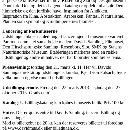
af persiske kunstværker fra hhv. Rosenborg Slot og Designmuseum
Danmark. Den og det ledsagende katalog er opdelt i ni afsnit: Den
himmelske og den jordiske have, Inspiration fra Antikken,
Inspiration fra Kina, Abstraktion, Arabesken, Fantasi, Naturalisme,
Planten som symbol og Krudtimperiernes blomster.
Lancering af Parkmuseerne
Udstillingen åbner i anledning af lanceringen af museumskvarteret
Parkmuseerne – et samarbejde mellem Davids Samling, Filmhuset,
Den Hirschsprungske Samling, Rosenborg Slot, SMK og Statens
Naturhistoriske Museum. Etableringen markeres med en række
udstillinger og andre initiativer, der har blomster som fælles tema.
Pressevisning
: torsdag den 21. marts kl. 11. Her vil Davids
Samlings direktør og udstillingens kurator, Kjeld von Folsach, byde
velkommen og vise rundt i udstillingen.
Udstillingsperiode
: Fredag den 22. marts 2013 – søndag den 27.
oktober 2013. Gratis entré
Katalog
: Udstillingskatalog kan købes i museets butik. Pris 100 kr.
Entré
: Der er gratis entré til Davids Samling, til særudstilling og
omvisninger.
Mod et billetgebyr på 20 kr. kan der reserveres billetter til foredrag
på www.davidmus.dk eller billetlugen.dk.