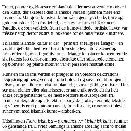
Træer, planter og blomster er blandt de allermest anvendte motiver i
den kunst, der skabtes i den islamiske verden igennem mere end
tusinde år. Mange af kunstværkerne så dagens lys i hede, tørre og
golde områder. Den frodighed, der blev beskrevet i Koranens
Paradis, og som vældede frem i de kunstvandede jordiske haver, var
måske netop derfor ekstra tillokkende for de muslimske kunstnere.
I klassisk islamisk kultur er der – primært af religiøse årsager – en
vis tilbageholdenhed over for at fremstille levende væsener og
beskæftige sig med figurativ kunst. Mange kunstnere koncentrerede
sig i tidens løb derfor om mere abstrakte eller stiliserede elementer,
og blomster- og plante-motiver var et passende neutralt emne.
Kunsten fra islams verden er præget af en voldsom dekorations-
begejstring og hengiver sig uforbeholdent og suverænt til brugen af
udsmykning – ikke mindst fra planterigets mangfoldige univers. Her
ser man planter eller plantebaseret ornamentik pryde alt fra helt
enkle brugsgenstande til de mest kostbare luksusobjekter; fra
manuskripter, døre og arkitektur til smykker, glas, keramik, tekstiler
og våben. Især ét plante-ornament, frem for alle, er nærmest blevet
synonymt med islamisk kunst – arabesken.
Udstillingen
Flora islamica – plantemotiver i islamisk kunst
rummer
66 genstande fra Davids Samlings islamiske afdeling samt to indlån