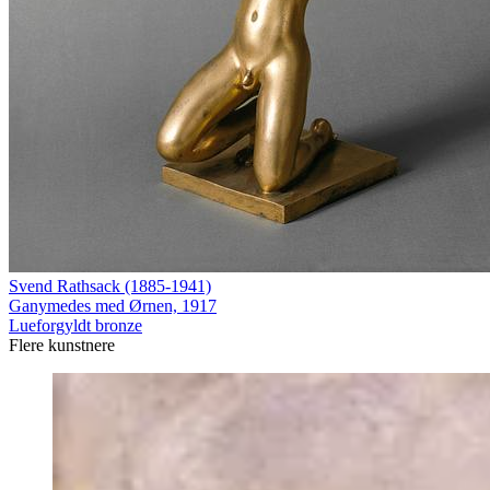
Svend Rathsack (1885-1941)
Ganymedes med Ørnen, 1917
Lueforgyldt bronze
Flere kunstnere