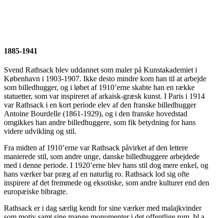
1885-1941
Svend Rathsack blev uddannet som maler på Kunstakademiet i
København i 1903-1907. Ikke desto mindre kom han til at arbejde
som billedhugger, og i løbet af 1910’erne skabte han en række
statuetter, som var inspireret af arkaisk-græsk kunst. I Paris i 1914
var Rathsack i en kort periode elev af den franske billedhugger
Antoine Bourdelle (1861-1929), og i den franske hovedstad
omgikkes han andre billedhuggere, som fik betydning for hans
videre udvikling og stil.
Fra midten af 1910’erne var Rathsack påvirket af den lettere
manierede stil, som andre unge, danske billedhuggere arbejdede
med i denne periode. I 1920’erne blev hans stil dog mere enkel, og
hans værker bar præg af en naturlig ro. Rathsack lod sig ofte
inspirere af det fremmede og eksotiske, som andre kulturer end den
europæiske bibragte.
Rathsack er i dag særlig kendt for sine værker med malajkvinder
som motiv samt sine mange monumenter i det offentlige rum, bl.a.