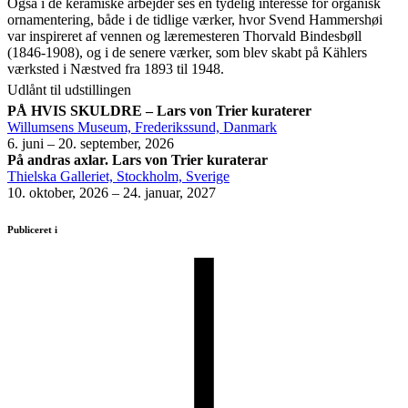
Også i de keramiske arbejder ses en tydelig interesse for organisk
ornamentering, både i de tidlige værker, hvor Svend Hammershøi
var inspireret af vennen og læremesteren Thorvald Bindesbøll
(1846-1908), og i de senere værker, som blev skabt på Kählers
værksted i Næstved fra 1893 til 1948.
Udlånt til udstillingen
PÅ HVIS SKULDRE – Lars von Trier kuraterer
Willumsens Museum, Frederikssund, Danmark
6. juni – 20. september, 2026
På andras axlar. Lars von Trier kuraterar
Thielska Galleriet, Stockholm, Sverige
10. oktober, 2026 – 24. januar, 2027
Publiceret i