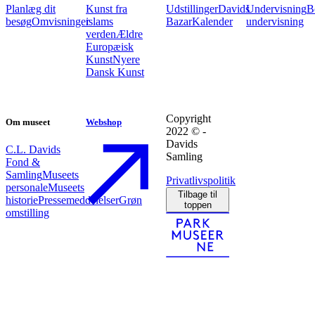
Planlæg dit
Kunst fra
Udstillinger
Davids
Undervisning
B
besøg
Omvisninger
islams
Bazar
Kalender
undervisning
verden
Ældre
Europæisk
Kunst
Nyere
Dansk Kunst
Copyright
Om museet
Webshop
2022 © -
Davids
C.L. Davids
Samling
Fond &
Samling
Museets
Privatlivspolitik
personale
Museets
Tilbage til
historie
Pressemeddelelser
Grøn
toppen
omstilling