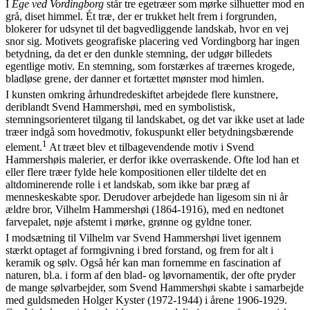
I
Ege ved Vordingborg
står tre egetræer som mørke silhuetter mod en
grå, diset himmel. Ét træ, der er trukket helt frem i forgrunden,
blokerer for udsynet til det bagvedliggende landskab, hvor en vej
snor sig. Motivets geografiske placering ved Vordingborg har ingen
betydning, da det er den dunkle stemning, der udgør billedets
egentlige motiv. En stemning, som forstærkes af træernes krogede,
bladløse grene, der danner et fortættet mønster mod himlen.
I kunsten omkring århundredeskiftet arbejdede flere kunstnere,
deriblandt Svend Hammershøi, med en symbolistisk,
stemningsorienteret tilgang til landskabet, og det var ikke uset at lade
træer indgå som hovedmotiv, fokuspunkt eller betydningsbærende
1
element.
At træet blev et tilbagevendende motiv i Svend
Hammershøis malerier, er derfor ikke overraskende. Ofte lod han et
eller flere træer fylde hele kompositionen eller tildelte det en
altdominerende rolle i et landskab, som ikke bar præg af
menneskeskabte spor. Derudover arbejdede han ligesom sin ni år
ældre bror, Vilhelm Hammershøi (1864-1916), med en nedtonet
farvepalet, nøje afstemt i mørke, grønne og gyldne toner.
I modsætning til Vilhelm var Svend Hammershøi livet igennem
stærkt optaget af formgivning i bred forstand, og frem for alt i
keramik og sølv. Også hér kan man fornemme en fascination af
naturen, bl.a. i form af den blad- og løvornamentik, der ofte pryder
de mange sølvarbejder, som Svend Hammershøi skabte i samarbejde
med guldsmeden Holger Kyster (1972-1944) i årene 1906-1929.