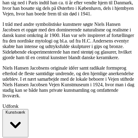
han sig ned i Paris indtil han ca. ti år efter vendte hjem til Danmark,
hvor han bosatte sig dels på Østerbro i København, dels i hjembyen
Vejen, hvor han boede frem til sin død i 1941.
I tråd med andre symbolistiske kunstnere søgte Niels Hansen
Jacobsen et opgør med den dominerende naturalisme og realisme i
dansk kunst omkring år 1900. Han var selv inspireret af fortællinger
fra den nordiske mytologi og bl.a. ud fra H.C. Andersens eventyr
skabte han intense og udtryksfulde skulpturer i gips og bronze.
Sideløbende eksperimenterede han med stentøj og glasurer, hvilket
gjorde ham til en central kunstner blandt danske keramikere.
Niels Hansen Jacobsens originale idéer samt radikale formsprog
efterlod de fleste samtidige undrende, og den hjemlige anerkendelse
udeblev. I et nært samarbejde med de lokale beboere i Vejen stiftede
Niels Hansen Jacobsen Vejen Kunstmuseum i 1924, hvor man i dag
stadig kan se både hans private kunstsamling og omfattende
livsværk.
Udforsk
Kunstværk