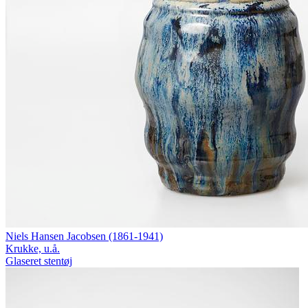
Niels Hansen Jacobsen (1861-1941)
Krukke, u.å.
Glaseret stentøj