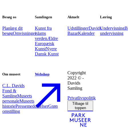
Besøg os
Samlingen
Aktuelt
Læring
Planlæg dit
Kunst fra
Udstillinger
Davids
Undervisning
B
besøg
Omvisninger
islams
Bazar
Kalender
undervisning
verden
Ældre
Europæisk
Kunst
Nyere
Dansk Kunst
Copyright
Om museet
Webshop
2022 © -
Davids
C.L. Davids
Samling
Fond &
Samling
Museets
Privatlivspolitik
personale
Museets
Tilbage til
historie
Pressemeddelelser
Grøn
toppen
omstilling