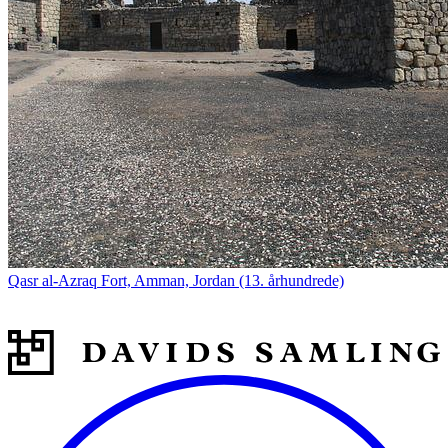
Qasr al-Azraq Fort, Amman, Jordan (13. århundrede)