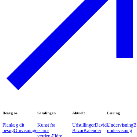
Besøg os
Samlingen
Aktuelt
Læring
Planlæg dit
Kunst fra
Udstillinger
Davids
Undervisning
B
besøg
Omvisninger
islams
Bazar
Kalender
undervisning
verden
Ældre