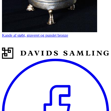
Kande af støbt, graveret og punslet bronze