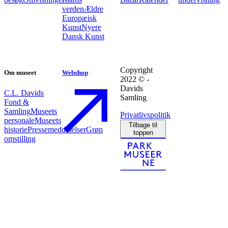
verden
Ældre
Europæisk
Kunst
Nyere
Dansk Kunst
Copyright
Om museet
Webshop
2022 © -
Davids
C.L. Davids
Samling
Fond &
Samling
Museets
Privatlivspolitik
personale
Museets
Tilbage til
historie
Pressemeddelelser
Grøn
toppen
omstilling