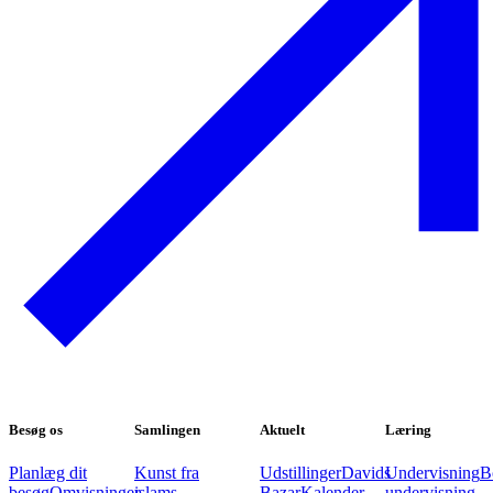
Besøg os
Samlingen
Aktuelt
Læring
Planlæg dit
Kunst fra
Udstillinger
Davids
Undervisning
B
besøg
Omvisninger
islams
Bazar
Kalender
undervisning