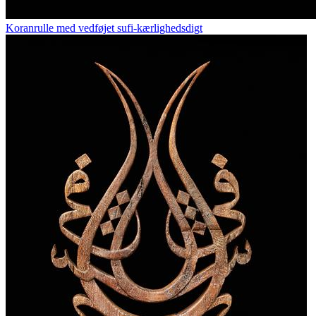
Koranrulle med vedføjet sufi-kærlighedsdigt