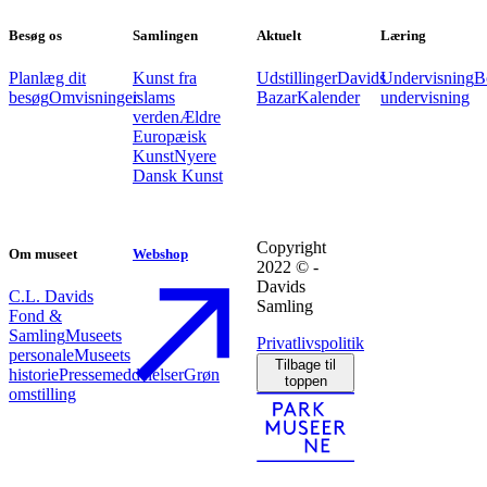
Besøg os
Samlingen
Aktuelt
Læring
Planlæg dit
Kunst fra
Udstillinger
Davids
Undervisning
B
besøg
Omvisninger
islams
Bazar
Kalender
undervisning
verden
Ældre
Europæisk
Kunst
Nyere
Dansk Kunst
Copyright
Om museet
Webshop
2022 © -
Davids
C.L. Davids
Samling
Fond &
Samling
Museets
Privatlivspolitik
personale
Museets
Tilbage til
historie
Pressemeddelelser
Grøn
toppen
omstilling