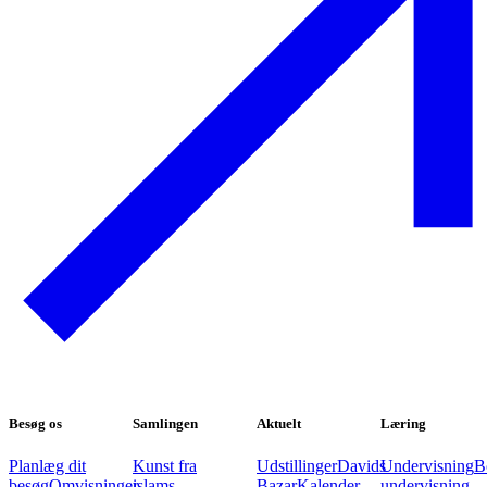
Besøg os
Samlingen
Aktuelt
Læring
Planlæg dit
Kunst fra
Udstillinger
Davids
Undervisning
B
besøg
Omvisninger
islams
Bazar
Kalender
undervisning