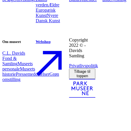
verden
Ældre
Europæisk
Kunst
Nyere
Dansk Kunst
Copyright
Om museet
Webshop
2022 © -
Davids
C.L. Davids
Samling
Fond &
Samling
Museets
Privatlivspolitik
personale
Museets
Tilbage til
historie
Pressemeddelelser
Grøn
toppen
omstilling