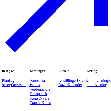
Besøg os
Samlingen
Aktuelt
Læring
Planlæg dit
Kunst fra
Udstillinger
Davids
Undervisning
B
besøg
Omvisninger
islams
Bazar
Kalender
undervisning
verden
Ældre
Europæisk
Kunst
Nyere
Dansk Kunst