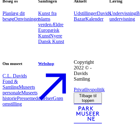
Besøg os
Samlingen
Aktuelt
Læring
Planlæg dit
Kunst fra
Udstillinger
Davids
Undervisning
B
besøg
Omvisninger
islams
Bazar
Kalender
undervisning
verden
Ældre
Europæisk
Kunst
Nyere
Dansk Kunst
Copyright
Om museet
Webshop
2022 © -
Davids
C.L. Davids
Samling
Fond &
Samling
Museets
Privatlivspolitik
personale
Museets
Tilbage til
historie
Pressemeddelelser
Grøn
toppen
omstilling