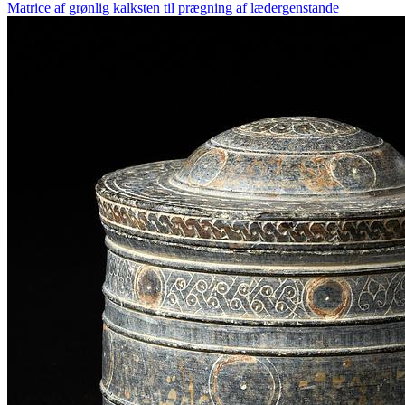
Matrice af grønlig kalksten til prægning af lædergenstande