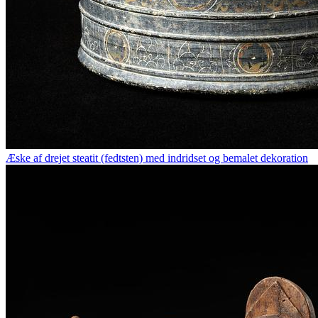
Æske af drejet steatit (fedtsten) med indridset og bemalet dekoration