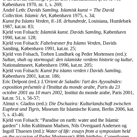
København 1970, nr. 1, s. 269;
André Leth:
Davids Samling. Islamisk kunst = The David
Collection. Islamic Ar
t, København 1975, s. 34;
Kunst fra Islams Verden, 8.-18. århundrede
, Louisiana, Humlebæk
1987, kat.nr. 83;
Kjeld von Folsach:
Islamisk kunst. Davids Samling
, København
1990, kat.nr. 128;
Kjeld von Folsach:
Fabelvæsner fra Islams Verden
, Davids
Samling, København 1991, kat.nr. 25;
Kjeld von Folsach, Torben Lundbæk og Peder Mortensen (red.):
Sultan, shah og stormogul: den islamiske verdens historie og kultur
,
Nationalmuseet, København 1996, kat.nr. 205;
Kjeld von Folsach:
Kunst fra islams verden i Davids Samling
,
København 2001, kat.nr. 186;
Eric Delpont (red.):
L'Orient de Saladin: l'art des Ayyoubides:
exposition présentée à l'Institut du monde arabe, Paris du 23
octobre 2001 au 10 mars 2002,
Institut du monde arabe, Paris 2001,
kat.nr. 51, s. 56-57;
Almut v. Gladiss (red.):
Die Dschazira: Kulturlandschaft zwischen
Euphrat und Tigris
, Museum für Islamische Kunst, Berlin 2006, kat.
5, s. 43-46;
Kjeld von Folsach: “Paradise on earth: water and the Islamic
garden” i John Kuhlmann Madsen, Nils Overgaard Andersen og
Ingolf Thuesen (red.):
Water of life: essays from a symposium held
on the occasion of Peder Mortensen's 80th birthday
, Copenhagen