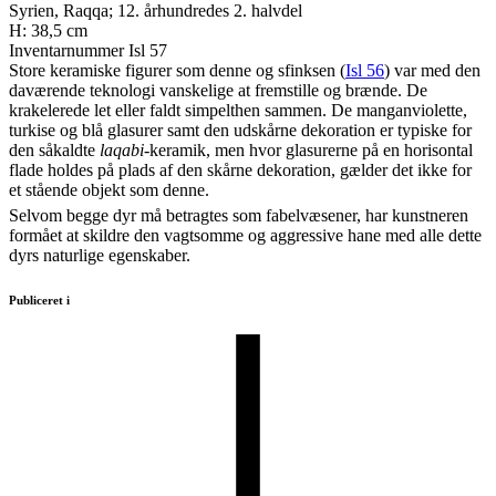
Syrien, Raqqa; 12. århundredes 2. halvdel
H: 38,5 cm
Inventarnummer Isl 57
Store keramiske figurer som denne og sfinksen (
Isl 56
) var med den
daværende teknologi vanskelige at fremstille og brænde. De
krakelerede let eller faldt simpelthen sammen. De manganviolette,
turkise og blå glasurer samt den udskårne dekoration er typiske for
den såkaldte
laqabi
-keramik, men hvor glasurerne på en horisontal
flade holdes på plads af den skårne dekoration, gælder det ikke for
et stående objekt som denne.
Selvom begge dyr må betragtes som fabelvæsener, har kunstneren
formået at skildre den vagtsomme og aggressive hane med alle dette
dyrs naturlige egenskaber.
Publiceret i