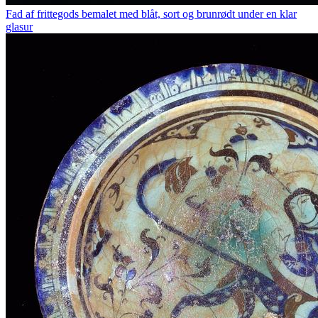
Fad af frittegods bemalet med blåt, sort og brunrødt under en klar
glasur