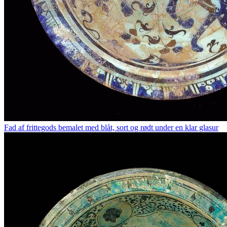
Fad af frittegods bemalet med blåt, sort og rødt under en klar glasur