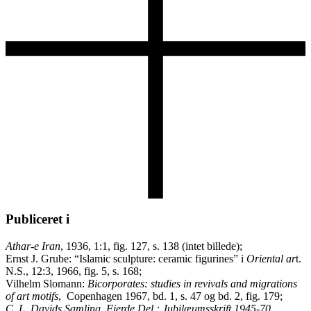
Publiceret i
Athar-e Iran
, 1936, 1:1, fig. 127, s. 138 (intet billede);
Ernst J. Grube: “Islamic sculpture: ceramic figurines” i
Oriental ar
t.
N.S., 12:3, 1966, fig. 5, s. 168;
Vilhelm Slomann:
Bicorporates: studies in revivals and migrations
of art motifs
, Copenhagen 1967, bd. 1, s. 47 og bd. 2, fig. 179;
C .L. Davids Samling. Fjerde Del : Jubilæumsskrift 1945-70
,