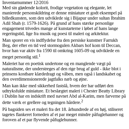
Inventarnummer 12/2016
Med sin glødende kolorit, frodige ve­getation og elegante, let
manierede person­skildring er denne miniature et godt eksempel på
billedkunsten, som den udviklede sig i Bijapur under sultan Ibrahim
Adil Shah (r. 1579-1626). På grund af hans stærke per­sonlige
engagement trivedes man­ge af kunst­arterne i løbet af hans lange
regeringstid, lige fra musik og poesi til maleri og arkitektur.
Man sporer en vis indflydelse fra den persiske kunstner Farrukh
Beg, der efter en tid ved stormogulen Akbars hof kom til Deccan,
hvor han var aktiv fra 1590 til omkring 1605-09 og udviklede en
1
meget personlig stil.
Maleriet har en poetisk undertone og en manglende vægt på
naturalisme, der understreges af den rige brug af guld - ikke blot i
prinsens kostbare klædedragt og våben, men også i landskabet og
den overdimensionerede jagtfalks næb og øjne.
Man kan ikke med sikkerhed fastslå, hvem der har udført den
udtryksfulde miniature. Et beslægtet maleri i Chester Beatty Library
i Dublin har en indskrift med navnet Abd al-Karim, men farverne på
2
dette værk er grellere og tegningen hårdere.
På bagsiden ses et maleri fra det 18. århundrede af en høj, stiliseret
tagetes flankeret forneden af et par meget mindre påfuglehanner og
foroven af et par flyvende påfuglehunner.