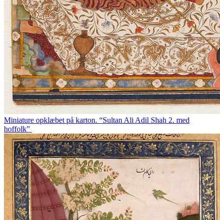
Miniature opklæbet på karton. “Sultan Ali Adil Shah 2. med
hoffolk”