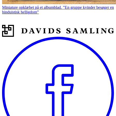
Miniature opklæbet på et albumblad. ”En gruppe kvinder besøger en
hinduistisk helligdom”