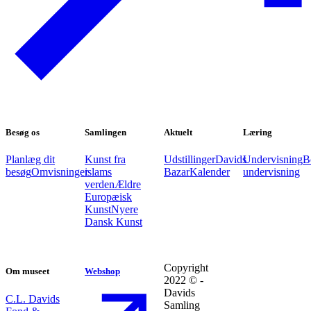
Besøg os
Samlingen
Aktuelt
Læring
Planlæg dit
Kunst fra
Udstillinger
Davids
Undervisning
B
besøg
Omvisninger
islams
Bazar
Kalender
undervisning
verden
Ældre
Europæisk
Kunst
Nyere
Dansk Kunst
Copyright
Om museet
Webshop
2022 © -
Davids
C.L. Davids
Samling