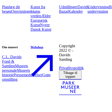
Planlæg dit
Kunst fra
Udstillinger
Davids
Undervisning
B
besøg
Omvisninger
islams
Bazar
Kalender
undervisning
verden
Ældre
Europæisk
Kunst
Nyere
Dansk Kunst
Copyright
Om museet
Webshop
2022 © -
Davids
C.L. Davids
Samling
Fond &
Samling
Museets
Privatlivspolitik
personale
Museets
Tilbage til
historie
Pressemeddelelser
Grøn
toppen
omstilling