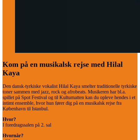
Kom på en musikalsk rejse med Hilal
Kaya
Den dansk-tyrkiske vokalist Hilal Kaya smelter traditionelle tyrkiske
toner sammen med jazz, rock og afrobeats. Musikeren har bl.a.
spillet på Spot Festival og til Kulturnatten kan du opleve hendes i et
intimt ensemble, hvor hun fører dig på en musikalsk rejse fra
København til Istanbul.
Hvor?
I foredragssalen på 2. sal
Hvornår?