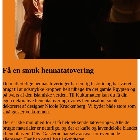
Få en smuk hennatatovering
De midlertidige hennatatoveringer har en rig historie og har været
brugt til at udsmykke kroppen helt tilbage fra det gamle Egypten og
på tværs af den islamiske verden. Til Kulturnatten kan du få din
egen dekorative hennatatovering i vores hennasalon, smukt
dekoreret af designer Nicole Kruckenberg. Vi byder både store som
små gæster velkommen.
Der er ikke mulighed for at få heldækkende tatoveringer. Alle de
brugte materialer er naturlige, og der er kaffe og lavendelolie blandet
i hennafarven. Obs. Gæsterne har selv ansvar for eventuelle
allergener. Der kan opstå kø til aktiviteten.