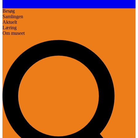
Besøg
Samlingen
Aktuelt
Læring
Om museet