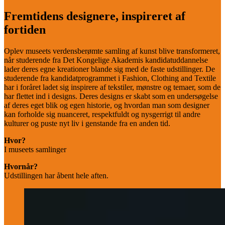
Fremtidens designere, inspireret af
fortiden
Oplev museets verdensberømte samling af kunst blive transformeret,
når studerende fra Det Kongelige Akademis kandidatuddannelse
lader deres egne kreationer blande sig med de faste udstillinger. De
studerende fra kandidatprogrammet i Fashion, Clothing and Textile
har i foråret ladet sig inspirere af tekstiler, mønstre og temaer, som de
har flettet ind i designs. Deres designs er skabt som en undersøgelse
af deres eget blik og egen historie, og hvordan man som designer
kan forholde sig nuanceret, respektfuldt og nysgerrigt til andre
kulturer og puste nyt liv i genstande fra en anden tid.
Hvor?
I museets samlinger
Hvornår?
Udstillingen har åbent hele aften.