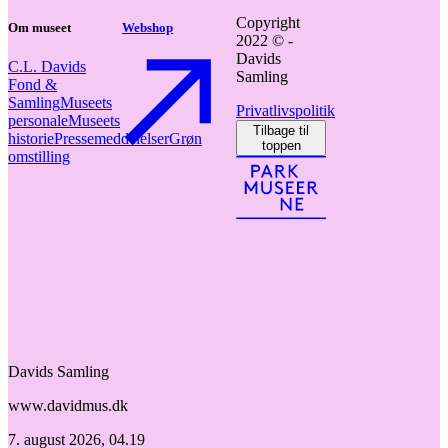
Copyright
Om museet
Webshop
2022 © -
Davids
C.L. Davids
Samling
Fond &
Samling
Museets
Privatlivspolitik
personale
Museets
Tilbage til
historie
Pressemeddelelser
Grøn
toppen
omstilling
Davids Samling
www.davidmus.dk
7. august 2026, 04.19