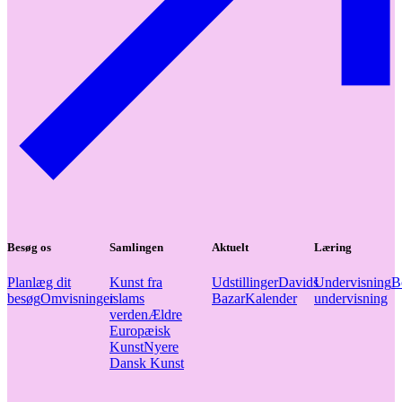
Besøg os
Samlingen
Aktuelt
Læring
Planlæg dit
Kunst fra
Udstillinger
Davids
Undervisning
B
besøg
Omvisninger
islams
Bazar
Kalender
undervisning
verden
Ældre
Europæisk
Kunst
Nyere
Dansk Kunst