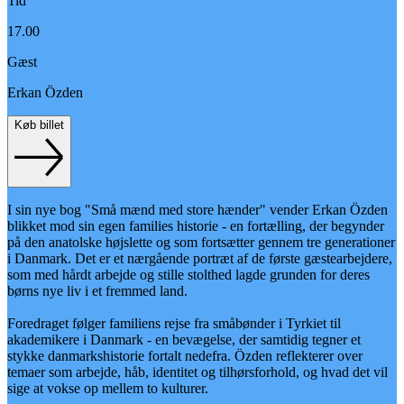
Tid
17.00
Gæst
Erkan Özden
Køb billet
I sin nye bog "Små mænd med store hænder" vender Erkan Özden
blikket mod sin egen families historie - en fortælling, der begynder
på den anatolske højslette og som fortsætter gennem tre generationer
i Danmark. Det er et nærgående portræt af de første gæstearbejdere,
som med hårdt arbejde og stille stolthed lagde grunden for deres
børns nye liv i et fremmed land.
Foredraget følger familiens rejse fra småbønder i Tyrkiet til
akademikere i Danmark - en bevægelse, der samtidig tegner et
stykke danmarkshistorie fortalt nedefra. Özden reflekterer over
temaer som arbejde, håb, identitet og tilhørsforhold, og hvad det vil
sige at vokse op mellem to kulturer.