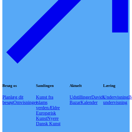
Besøg os
Samlingen
Aktuelt
Læring
Planlæg dit
Kunst fra
Udstillinger
Davids
Undervisning
B
besøg
Omvisninger
islams
Bazar
Kalender
undervisning
verden
Ældre
Europæisk
Kunst
Nyere
Dansk Kunst