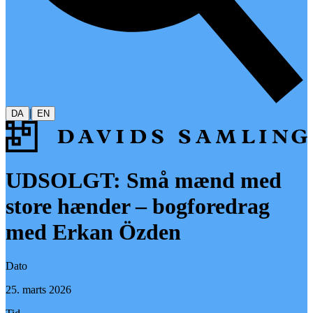
|
DA
EN
UDSOLGT: Små mænd med
store hænder – bogforedrag
med Erkan Özden
Dato
25. marts 2026