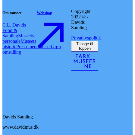
Copyright
Om museet
Webshop
2022 © -
Davids
C.L. Davids
Samling
Fond &
Samling
Museets
Privatlivspolitik
personale
Museets
Tilbage til
historie
Pressemeddelelser
Grøn
toppen
omstilling
Davids Samling
www.davidmus.dk