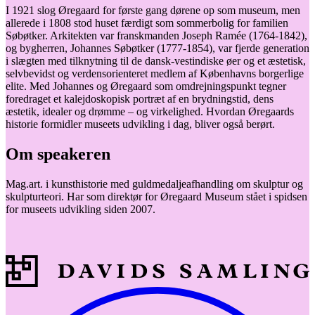
I 1921 slog Øregaard for første gang dørene op som museum, men
allerede i 1808 stod huset færdigt som sommerbolig for familien
Søbøtker. Arkitekten var franskmanden Joseph Ramée (1764-1842),
og bygherren, Johannes Søbøtker (1777-1854), var fjerde generation
i slægten med tilknytning til de dansk-vestindiske øer og et æstetisk,
selvbevidst og verdensorienteret medlem af Københavns borgerlige
elite. Med Johannes og Øregaard som omdrejningspunkt tegner
foredraget et kalejdoskopisk portræt af en brydningstid, dens
æstetik, idealer og drømme – og virkelighed. Hvordan Øregaards
historie formidler museets udvikling i dag, bliver også berørt.
Om speakeren
Mag.art. i kunsthistorie med guldmedaljeafhandling om skulptur og
skulpturteori. Har som direktør for Øregaard Museum stået i spidsen
for museets udvikling siden 2007.