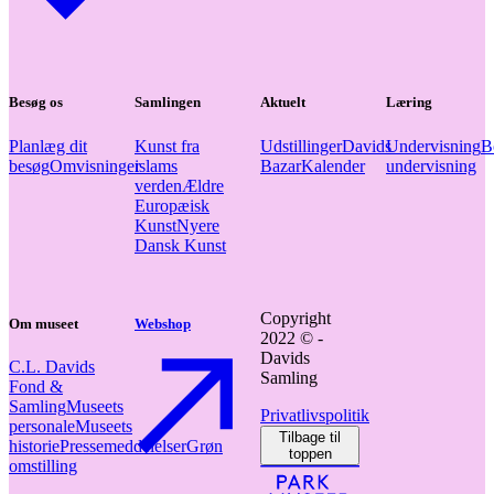
Besøg os
Samlingen
Aktuelt
Læring
Planlæg dit
Kunst fra
Udstillinger
Davids
Undervisning
B
besøg
Omvisninger
islams
Bazar
Kalender
undervisning
verden
Ældre
Europæisk
Kunst
Nyere
Dansk Kunst
Copyright
Om museet
Webshop
2022 © -
Davids
C.L. Davids
Samling
Fond &
Samling
Museets
Privatlivspolitik
personale
Museets
Tilbage til
historie
Pressemeddelelser
Grøn
toppen
omstilling