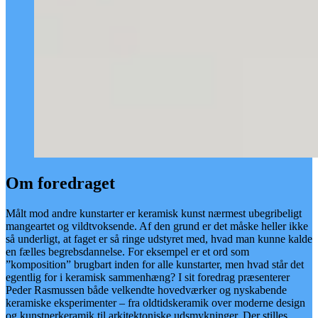
Om foredraget
Målt mod andre kunstarter er keramisk kunst nærmest ubegribeligt
mangeartet og vildtvoksende. Af den grund er det måske heller ikke
så underligt, at faget er så ringe udstyret med, hvad man kunne kalde
en fælles begrebsdannelse. For eksempel er et ord som
”komposition” brugbart inden for alle kunstarter, men hvad står det
egentlig for i keramisk sammenhæng? I sit foredrag præsenterer
Peder Rasmussen både velkendte hovedværker og nyskabende
keramiske eksperimenter – fra oldtidskeramik over moderne design
og kunstnerkeramik til arkitektoniske udsmykninger. Der stilles