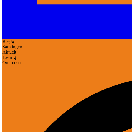
Besøg
Samlingen
Aktuelt
Læring
Om museet