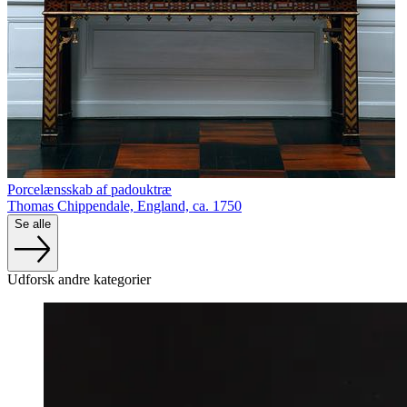
Porcelænsskab af padouktræ
Thomas Chippendale, England, ca. 1750
Se alle
Udforsk andre kategorier