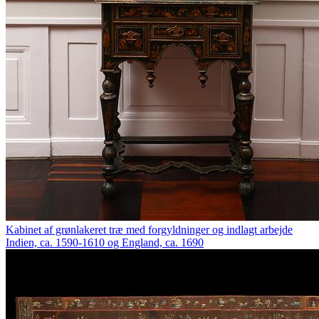
Kabinet af grønlakeret træ med forgyldninger og indlagt arbejde
Indien, ca. 1590-1610 og England, ca. 1690