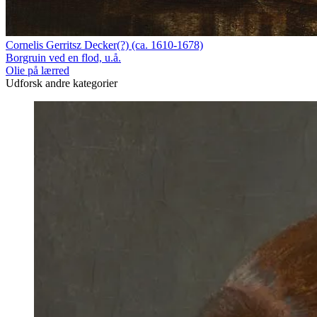
Cornelis Gerritsz Decker(?) (ca. 1610-1678)
Borgruin ved en flod, u.å.
Olie på lærred
Udforsk andre kategorier