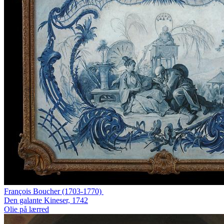
François Boucher (1703-1770)
Den galante Kineser, 1742
Olie på lærred