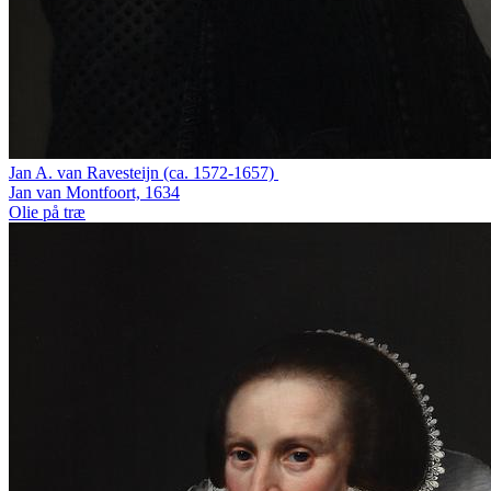
Jan A. van Ravesteijn (ca. 1572-1657)
Jan van Montfoort, 1634
Olie på træ