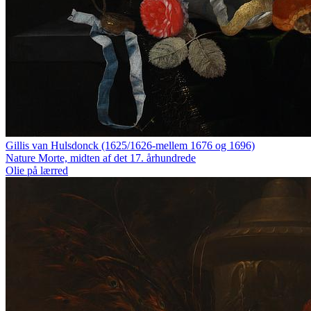
Gillis van Hulsdonck (1625/1626-mellem 1676 og 1696)
Nature Morte, midten af det 17. århundrede
Olie på lærred