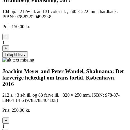
Strandberg Publishing, 2017
104 pp. : 2 b/w ill. and 31 color ill. ; 240 × 222 mm ; hardback,
ISBN: 978-87-92949-99-8
Pris: 150,00 kr.
−
1
+
Tilføj til kurv
Joachim Meyer and Peter Wandel, Shahnama: Det
farverige heltedigt om Irans fortid, København,
2016
212 s. : 3 s/h ill. og 83 farve ill. ; 320 × 250 mm, ISBN: 978-87-
88464-14-6 (9788788464108)
Pris: 250,00 kr.
−
1