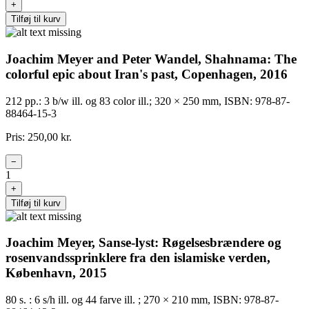
+
Tilføj til kurv
Joachim Meyer and Peter Wandel, Shahnama: The
colorful epic about Iran's past, Copenhagen, 2016
212 pp.: 3 b/w ill. og 83 color ill.; 320 × 250 mm, ISBN: 978-87-
88464-15-3
Pris: 250,00 kr.
−
1
+
Tilføj til kurv
Joachim Meyer, Sanse-lyst: Røgelsesbrændere og
rosenvandssprinklere fra den islamiske verden,
København, 2015
80 s. : 6 s/h ill. og 44 farve ill. ; 270 × 210 mm, ISBN: 978-87-