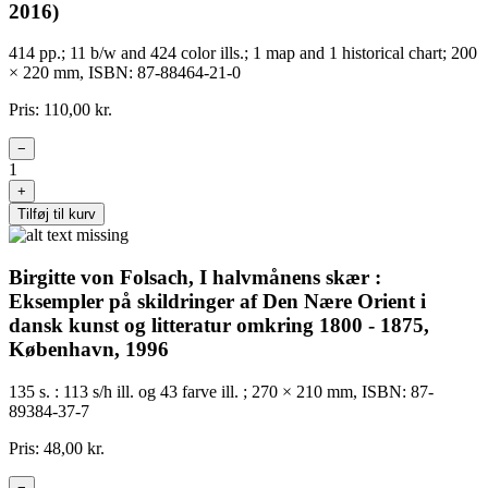
2016)
414 pp.; 11 b/w and 424 color ills.; 1 map and 1 historical chart; 200
× 220 mm, ISBN: 87-88464-21-0
Pris: 110,00 kr.
−
1
+
Tilføj til kurv
Birgitte von Folsach, I halvmånens skær :
Eksempler på skildringer af Den Nære Orient i
dansk kunst og litteratur omkring 1800 - 1875,
København, 1996
135 s. : 113 s/h ill. og 43 farve ill. ; 270 × 210 mm, ISBN: 87-
89384-37-7
Pris: 48,00 kr.
−