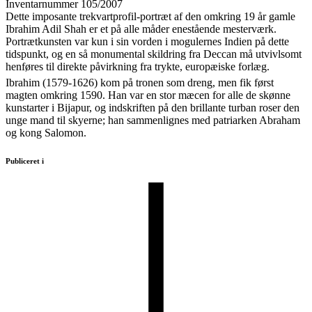
Inventarnummer 105/2007
Dette imposante trekvartprofil-portræt af den omkring 19 år gamle
Ibrahim Adil Shah er et på alle måder enestående mesterværk.
Portrætkunsten var kun i sin vorden i mogulernes Indien på dette
tidspunkt, og en så monumental skildring fra Deccan må utvivlsomt
henføres til direkte påvirkning fra trykte, europæiske forlæg.
Ibrahim (1579-1626) kom på tronen som dreng, men fik først
magten omkring 1590. Han var en stor mæcen for alle de skønne
kunstarter i Bijapur, og indskriften på den brillante turban roser den
unge mand til skyerne; han sammenlignes med patriarken Abraham
og kong Salomon.
Publiceret i