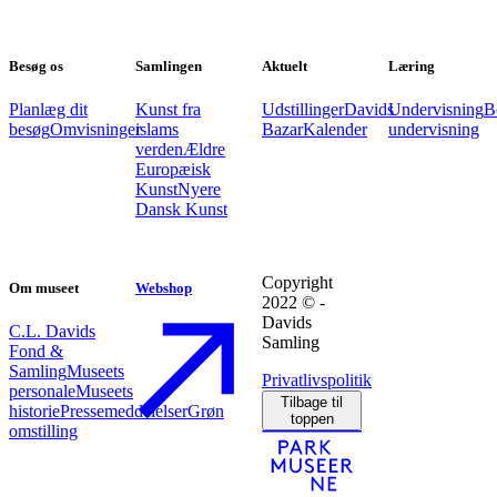
Besøg os
Samlingen
Aktuelt
Læring
Planlæg dit
Kunst fra
Udstillinger
Davids
Undervisning
B
besøg
Omvisninger
islams
Bazar
Kalender
undervisning
verden
Ældre
Europæisk
Kunst
Nyere
Dansk Kunst
Copyright
Om museet
Webshop
2022 © -
Davids
C.L. Davids
Samling
Fond &
Samling
Museets
Privatlivspolitik
personale
Museets
Tilbage til
historie
Pressemeddelelser
Grøn
toppen
omstilling