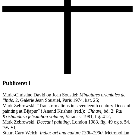
Publiceret i
Marie-Christine David og Jean Soustiel:
Miniatures orientales de
l'Inde.
2, Galerie Jean Soustiel, Paris 1974, kat. 25;
Mark Zebrowski: “Transformations in seventeenth century Deccani
painting at Bijapur” i Anand Krishna (red.):
Chhavi,
bd. 2:
Rai
Krishnadasa felicitation volume
, Varanasi 1981, fig. 412;
Mark Zebrowski:
Deccani painting
, London 1983, fig, 49 og s. 54,
tav. VI;
Stuart Cary Welch:
India: art and culture 1300-1900,
Metropolitan