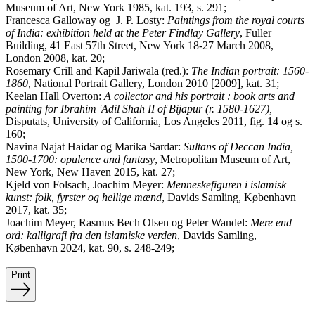
Museum of Art, New York 1985, kat. 193, s. 291;
Francesca Galloway og J. P. Losty:
Paintings from the royal courts
of India: exhibition held at the Peter Findlay Gallery
, Fuller
Building, 41 East 57th Street, New York 18-27 March 2008,
London 2008, kat. 20;
Rosemary Crill and Kapil Jariwala (red.):
The Indian portrait: 1560-
1860,
National Portrait Gallery, London 2010 [2009], kat. 31;
Keelan Hall Overton:
A collector and his portrait : book arts and
painting for Ibrahim 'Adil Shah II of Bijapur (r. 1580-1627),
Disputats, University of California, Los Angeles 2011, fig. 14 og s.
160;
Navina Najat Haidar og Marika Sardar:
Sultans of Deccan India,
1500-1700: opulence and fantasy
, Metropolitan Museum of Art,
New York, New Haven 2015, kat. 27;
Kjeld von Folsach, Joachim Meyer:
Menneskefiguren i islamisk
kunst: folk, fyrster og hellige mænd
, Davids Samling, København
2017, kat. 35;
Joachim Meyer, Rasmus Bech Olsen og Peter Wandel:
Mere end
ord: kalligrafi fra den islamiske verden
, Davids Samling,
København 2024, kat. 90, s. 248-249;
Print