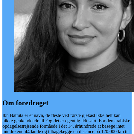
Om foredraget
Ibn Battuta er et navn, de fleste ved første øjekast ikke helt kan
nikke genkendende til. Og det er egentlig lidt sært. For den arabiske
opdagelsesrejsende formåede i det 14. århundrede at besøge intet
mindre end 44 lande og tilbagelægge en distance på 120.000 km til