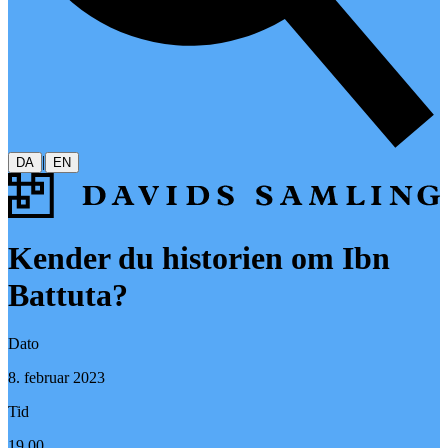
|
DA
EN
Kender du historien om Ibn
Battuta?
Dato
8. februar 2023
Tid
19.00