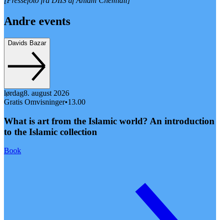
[Pressefoto fra DIIS af Ahlam Chemlali]
Andre events
Davids Bazar
lørdag
8. august 2026
Gratis Omvisninger
•
13.00
What is art from the Islamic world? An introduction
to the Islamic collection
Book