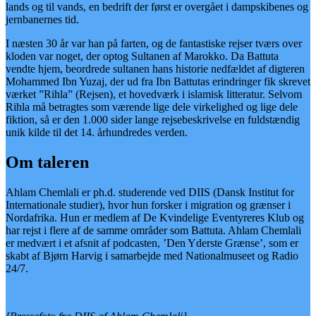
lands og til vands, en bedrift der først er overgået i dampskibenes og
jernbanernes tid.
I næsten 30 år var han på farten, og de fantastiske rejser tværs over
kloden var noget, der optog Sultanen af Marokko. Da Battuta
vendte hjem, beordrede sultanen hans historie nedfældet af digteren
Mohammed Ibn Yuzaj, der ud fra Ibn Battutas erindringer fik skrevet
værket ”Rihla” (Rejsen), et hovedværk i islamisk litteratur. Selvom
Rihla må betragtes som værende lige dele virkelighed og lige dele
fiktion, så er den 1.000 sider lange rejsebeskrivelse en fuldstændig
unik kilde til det 14. århundredes verden.
Om taleren
Ahlam Chemlali er ph.d. studerende ved DIIS (Dansk Institut for
Internationale studier), hvor hun forsker i migration og grænser i
Nordafrika. Hun er medlem af De Kvindelige Eventyreres Klub og
har rejst i flere af de samme områder som Battuta. Ahlam Chemlali
er medvært i et afsnit af podcasten, ’Den Yderste Grænse’, som er
skabt af Bjørn Harvig i samarbejde med Nationalmuseet og Radio
24/7.