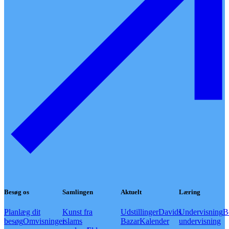
Besøg os
Samlingen
Aktuelt
Læring
Planlæg dit
Kunst fra
Udstillinger
Davids
Undervisning
B
besøg
Omvisninger
islams
Bazar
Kalender
undervisning