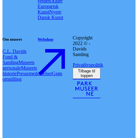
verden
Ældre
Europæisk
Kunst
Nyere
Dansk Kunst
Copyright
Om museet
Webshop
2022 © -
Davids
C.L. Davids
Samling
Fond &
Samling
Museets
Privatlivspolitik
personale
Museets
Tilbage til
historie
Pressemeddelelser
Grøn
toppen
omstilling